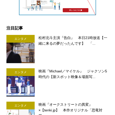
注目記事
松村北斗主演『告白』 本日21時放送【一
エンタメ
緒に来るの夢だったんです】 「...
映画『Michael／マイケル』 ジャクソン5
エンタメ
時代の【新スポット映像＆場面写...
映画『オークストリートの異変』
エンタメ
×【tenki.jp】 本作オリジナル「恐竜対