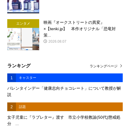
映画『オークストリートの異変』
エンタメ
×【tenki.jp】 本作オリジナル「恐竜対
策...
2026.08.07
ランキング
ランキングページ
1
キャスター
バレンタインデー「健康志向チョコレート」について教授が解
説
2
話題
女子児童に『ラブレター』渡す 市立小学校教諭(50代)懲戒処
分 ...