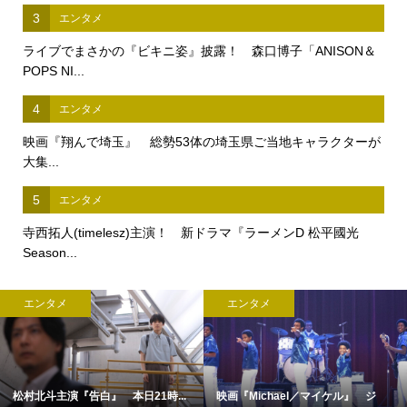
3
エンタメ
ライブでまさかの『ビキニ姿』披露！ 森口博子「ANISON＆
POPS NI...
4
エンタメ
映画『翔んで埼玉』 総勢53体の埼玉県ご当地キャラクターが
大集...
5
エンタメ
寺西拓人(timelesz)主演！ 新ドラマ『ラーメンD 松平國光
Season...
エンタメ
エンタメ
松村北斗主演『告白』 本日21時...
映画『Michael／マイケル』 ジ