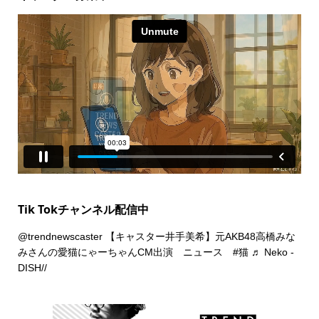
Tik Tokチャンネル配信中
@trendnewscaster
【キャスター井手美希】元AKB48高橋みな
みさんの愛猫にゃーちゃんCM出演 ニュース
#猫
♬ Neko -
DISH//