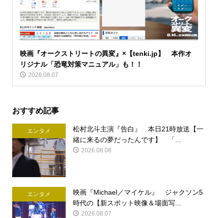
映画『オークストリートの異変』×【tenki.jp】 本作オ
リジナル「恐竜対策マニュアル」も！！
2026.08.07
おすすめ記事
松村北斗主演『告白』 本日21時放送【一
エンタメ
緒に来るの夢だったんです】 「...
2026.08.08
映画『Michael／マイケル』 ジャクソン5
エンタメ
時代の【新スポット映像＆場面写...
2026.08.07