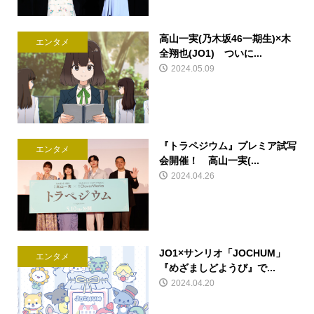
高山一実(乃木坂46一期生)×木
エンタメ
全翔也(JO1) ついに...
2024.05.09
『トラペジウム』プレミア試写
エンタメ
会開催！ 高山一実(...
2024.04.26
JO1×サンリオ「JOCHUM」
エンタメ
『めざましどようび』で...
2024.04.20