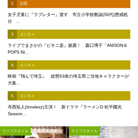
2
話題
女子児童に『ラブレター』渡す 市立小学校教諭(50代)懲戒処
分 ...
3
エンタメ
ライブでまさかの『ビキニ姿』披露！ 森口博子「ANISON＆
POPS NI...
4
エンタメ
映画『翔んで埼玉』 総勢53体の埼玉県ご当地キャラクターが
大集...
5
エンタメ
寺西拓人(timelesz)主演！ 新ドラマ『ラーメンD 松平國光
Season...
ライフスタイル
ライフスタイル