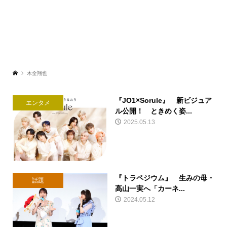
木全翔也
『JO1×Sorule』 新ビジュア
エンタメ
ル公開！ ときめく姿...
2025.05.13
『トラペジウム』 生みの母・
話題
高山一実へ「カーネ...
2024.05.12