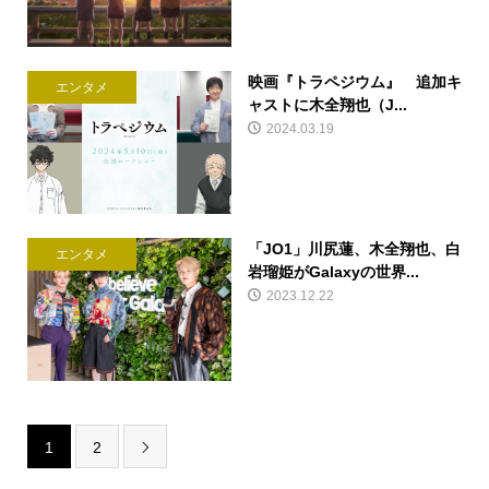
映画『トラペジウム』 追加キ
エンタメ
ャストに木全翔也（J...
2024.03.19
「JO1」川尻蓮、木全翔也、白
エンタメ
岩瑠姫がGalaxyの世界...
2023.12.22
1
2
