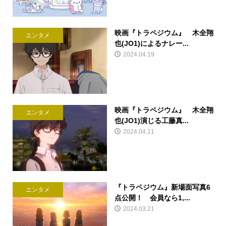
映画『トラペジウム』 木全翔
エンタメ
也(JO1)によるナレー...
2024.04.19
映画『トラペジウム』 木全翔
エンタメ
也(JO1)演じる工藤真...
2024.04.11
『トラペジウム』新場面写真6
エンタメ
点公開！ 会員なら1,...
2024.03.21