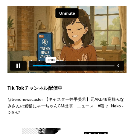
Tik Tokチャンネル配信中
@trendnewscaster
【キャスター井手美希】元AKB48高橋みな
みさんの愛猫にゃーちゃんCM出演 ニュース
#猫
♬ Neko -
DISH//