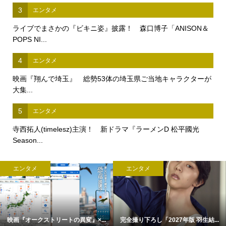
3
エンタメ
ライブでまさかの『ビキニ姿』披露！ 森口博子「ANISON＆
POPS NI...
4
エンタメ
映画『翔んで埼玉』 総勢53体の埼玉県ご当地キャラクターが
大集...
5
エンタメ
寺西拓人(timelesz)主演！ 新ドラマ『ラーメンD 松平國光
Season...
エンタメ
エンタメ
映画『オークストリートの異変』×...
完全撮り下ろし「2027年版 羽生結...