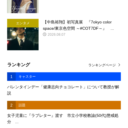
【中島裕翔】初写真展 『7okyo color
エンタメ
space/東京色空間 ～#COT7DF～』 ...
2026.08.07
ランキング
ランキングページ
1
キャスター
バレンタインデー「健康志向チョコレート」について教授が解
説
2
話題
女子児童に『ラブレター』渡す 市立小学校教諭(50代)懲戒処
分 ...