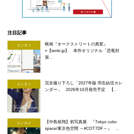
注目記事
映画『オークストリートの異変』
エンタメ
×【tenki.jp】 本作オリジナル「恐竜対
策...
完全撮り下ろし「2027年版 羽生結弦カレ
エンタメ
ンダー」 2026年10月発売予定 【...
【中島裕翔】初写真展 『7okyo color
エンタメ
space/東京色空間 ～#COT7DF～』 ...