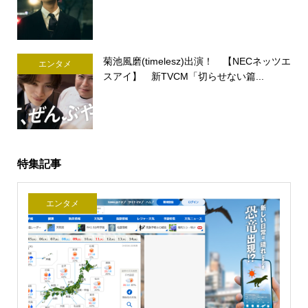
菊池風磨(timelesz)出演！ 【NECネッツエ
エンタメ
スアイ】 新TVCM「切らせない篇...
特集記事
エンタメ