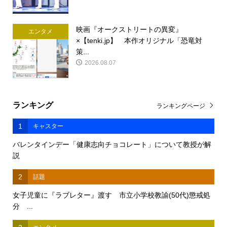
映画『オークストリートの異変』
エンタメ
×【tenki.jp】 本作オリジナル「恐竜対
策...
2026.08.07
ランキング
ランキングページ
1
キャスター
バレンタインデー「健康志向チョコレート」について教授が解
説
2
話題
女子児童に『ラブレター』渡す 市立小学校教諭(50代)懲戒処
分 ...