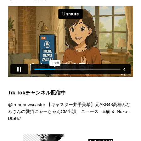
Tik Tokチャンネル配信中
@trendnewscaster
【キャスター井手美希】元AKB48高橋みな
みさんの愛猫にゃーちゃんCM出演 ニュース
#猫
♬ Neko -
DISH//