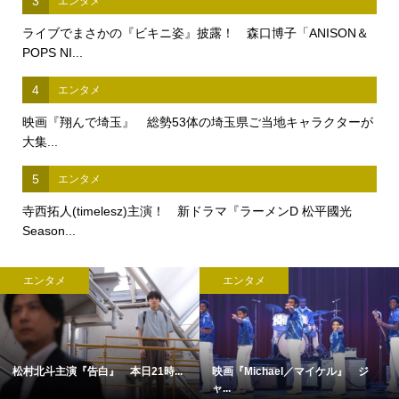
3
エンタメ
ライブでまさかの『ビキニ姿』披露！ 森口博子「ANISON＆
POPS NI...
4
エンタメ
映画『翔んで埼玉』 総勢53体の埼玉県ご当地キャラクターが
大集...
5
エンタメ
寺西拓人(timelesz)主演！ 新ドラマ『ラーメンD 松平國光
Season...
エンタメ
エンタメ
松村北斗主演『告白』 本日21時...
映画『Michael／マイケル』 ジ
ャ...