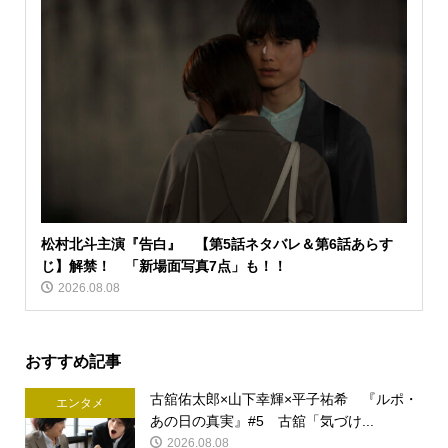
松村北斗主演『告白』 【第5話ネタバレ＆第6話あらす
じ】解禁！ 「新場面写真7点」も！！
2026.08.08
おすすめ記事
古舘佑太郎×山下幸輝×平子祐希 『ルポ・
エンタメ
あの日の真実』#5 古舘「気づけ...
2026.08.08