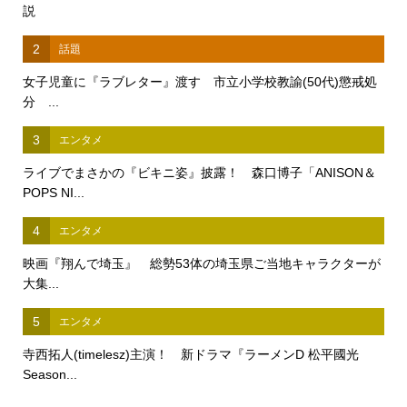
説
2
話題
女子児童に『ラブレター』渡す 市立小学校教諭(50代)懲戒処
分 ...
3
エンタメ
ライブでまさかの『ビキニ姿』披露！ 森口博子「ANISON＆
POPS NI...
4
エンタメ
映画『翔んで埼玉』 総勢53体の埼玉県ご当地キャラクターが
大集...
5
エンタメ
寺西拓人(timelesz)主演！ 新ドラマ『ラーメンD 松平國光
Season...