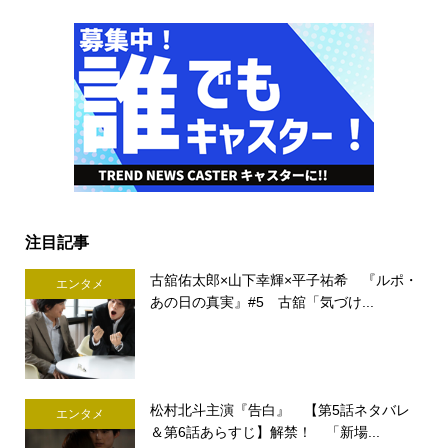
注目記事
古舘佑太郎×山下幸輝×平子祐希 『ルポ・
エンタメ
あの日の真実』#5 古舘「気づけ...
松村北斗主演『告白』 【第5話ネタバレ
エンタメ
＆第6話あらすじ】解禁！ 「新場...