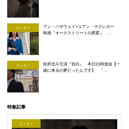
アン・ハサウェイ×ユアン・マクレガー
エンタメ
映画『オークストリートの異変』 ...
松村北斗主演『告白』 本日21時放送【一
エンタメ
緒に来るの夢だったんです】 「...
特集記事
エンタメ