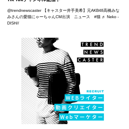
@trendnewscaster
【キャスター井手美希】元AKB48高橋みな
みさんの愛猫にゃーちゃんCM出演 ニュース
#猫
♬ Neko -
DISH//