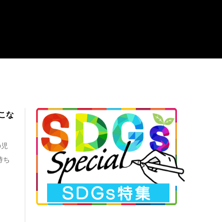
こな
の児
持ち