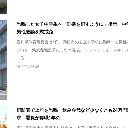
恐喝した女子中学生へ「証拠を消すように」指示 中
男性教諭を懲戒免...
香川県教育委員会は4日、高松市の公立中学校に勤務する男性
(26)を、懲戒免職処分にしたと発表。 トレンドニュースキャ
ー取...
2024.06.05
消防署で上司を恐喝 飲み会代など少なくとも24万円
求 署員が停職1年の...
高知県須崎市の高幡消防組合は、上司に職場の飲み会代など