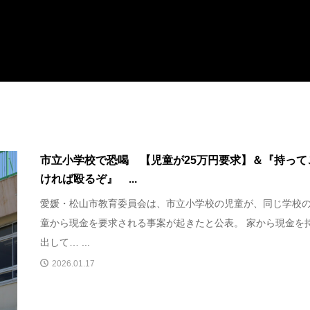
市立小学校で恐喝 【児童が25万円要求】＆『持って
ければ殴るぞ』 ...
愛媛・松山市教育委員会は、市立小学校の児童が、同じ学校
童から現金を要求される事案が起きたと公表。 家から現金を
出して… ...
2026.01.17