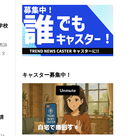
学校
教諭
スタ
キャスター募集中！
請
、計