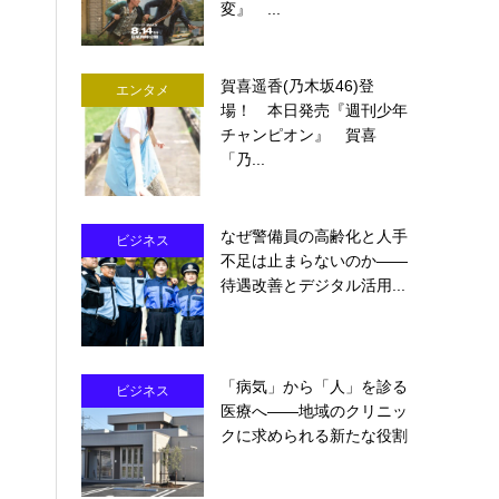
変』 ...
賀喜遥香(乃木坂46)登
エンタメ
場！ 本日発売『週刊少年
チャンピオン』 賀喜
「乃...
なぜ警備員の高齢化と人手
ビジネス
不足は止まらないのか――
待遇改善とデジタル活用...
「病気」から「人」を診る
ビジネス
医療へ――地域のクリニッ
クに求められる新たな役割