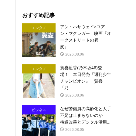
おすすめ記事
アン・ハサウェイ×ユア
エンタメ
ン・マクレガー 映画『オ
ークストリートの異
変』 ...
2026.08.06
賀喜遥香(乃木坂46)登
エンタメ
場！ 本日発売『週刊少年
チャンピオン』 賀喜
「乃...
2026.08.06
なぜ警備員の高齢化と人手
ビジネス
不足は止まらないのか――
待遇改善とデジタル活用...
2026.08.05