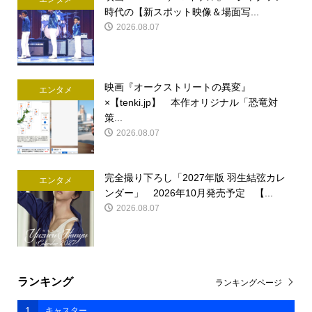
時代の【新スポット映像＆場面写...
2026.08.07
映画『オークストリートの異変』
エンタメ
×【tenki.jp】 本作オリジナル「恐竜対
策...
2026.08.07
完全撮り下ろし「2027年版 羽生結弦カレ
エンタメ
ンダー」 2026年10月発売予定 【...
2026.08.07
ランキング
ランキングページ
1
キャスター