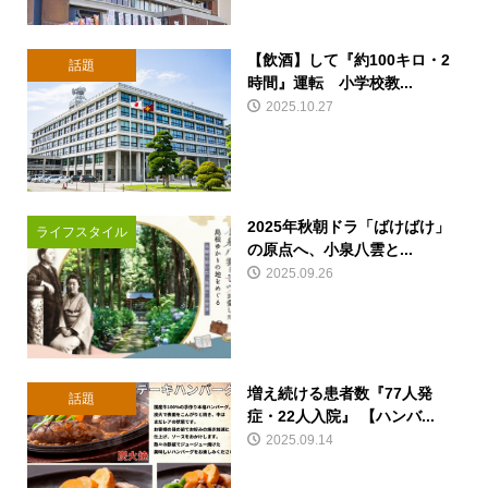
【飲酒】して『約100キロ・2
話題
時間』運転 小学校教...
2025.10.27
2025年秋朝ドラ「ばけばけ」
ライフスタイル
の原点へ、小泉八雲と...
2025.09.26
増え続ける患者数『77人発
話題
症・22人入院』 【ハンバ...
2025.09.14