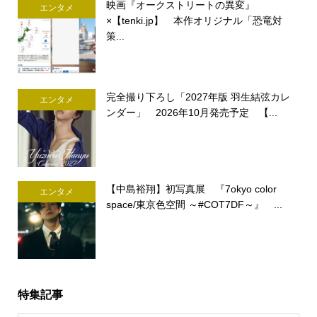
映画『オークストリートの異変』
エンタメ
×【tenki.jp】 本作オリジナル「恐竜対
策...
完全撮り下ろし「2027年版 羽生結弦カレ
エンタメ
ンダー」 2026年10月発売予定 【...
【中島裕翔】初写真展 『7okyo color
エンタメ
space/東京色空間 ～#COT7DF～』 ...
特集記事