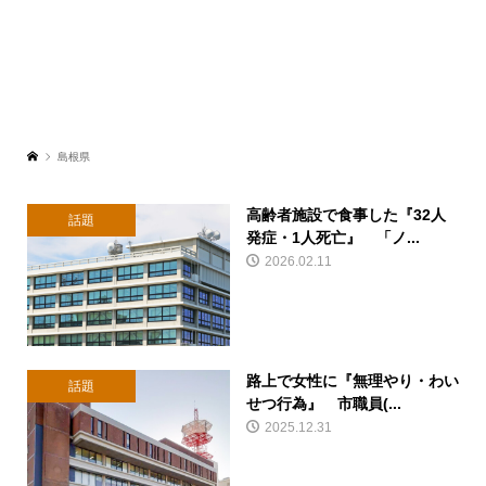
島根県
高齢者施設で食事した『32人
話題
発症・1人死亡』 「ノ...
2026.02.11
路上で女性に『無理やり・わい
話題
せつ行為』 市職員(...
2025.12.31