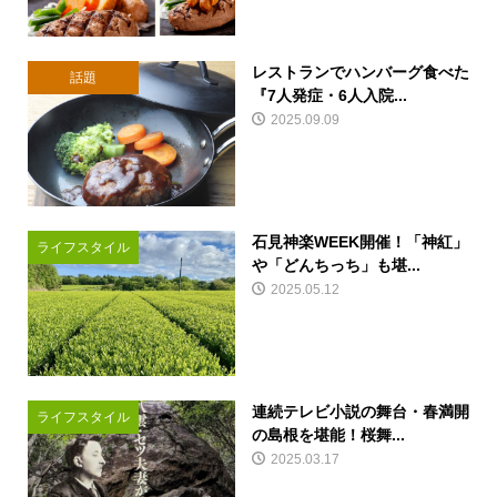
レストランでハンバーグ食べた
話題
『7人発症・6人入院...
2025.09.09
石見神楽WEEK開催！「神紅」
ライフスタイル
や「どんちっち」も堪...
2025.05.12
連続テレビ小説の舞台・春満開
ライフスタイル
の島根を堪能！桜舞...
2025.03.17