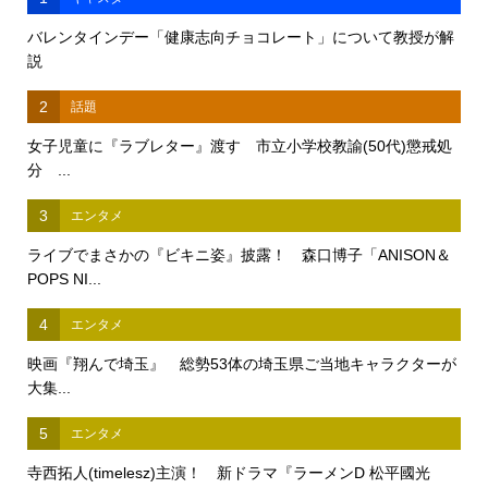
バレンタインデー「健康志向チョコレート」について教授が解
説
2
話題
女子児童に『ラブレター』渡す 市立小学校教諭(50代)懲戒処
分 ...
3
エンタメ
ライブでまさかの『ビキニ姿』披露！ 森口博子「ANISON＆
POPS NI...
4
エンタメ
映画『翔んで埼玉』 総勢53体の埼玉県ご当地キャラクターが
大集...
5
エンタメ
寺西拓人(timelesz)主演！ 新ドラマ『ラーメンD 松平國光