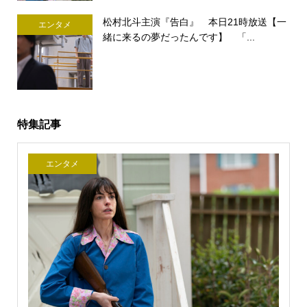
松村北斗主演『告白』 本日21時放送【一
エンタメ
緒に来るの夢だったんです】 「...
特集記事
エンタメ