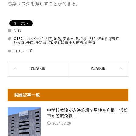
感染リスクを減らすことができる。
話題
O157
,
ハンバーグ
,
入院
,
加熱
,
安来市
,
島根県
,
洗浄
,
溶血性尿毒症
症候群
,
牛肉
,
生野菜
,
肉
,
腸管出血性大腸菌
,
食中毒
コメント:
0
関連記事一覧
中学校教諭が入浴施設で男性を盗撮 浜松
市が懲戒免職...
2024.03.29