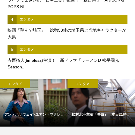
POPS NI...
4
エンタメ
映画『翔んで埼玉』 総勢53体の埼玉県ご当地キャラクターが
大集...
5
エンタメ
寺西拓人(timelesz)主演！ 新ドラマ『ラーメンD 松平國光
Season...
エンタメ
エンタメ
アン・ハサウェイ×ユアン・マクレ...
松村北斗主演『告白』 本日21時...