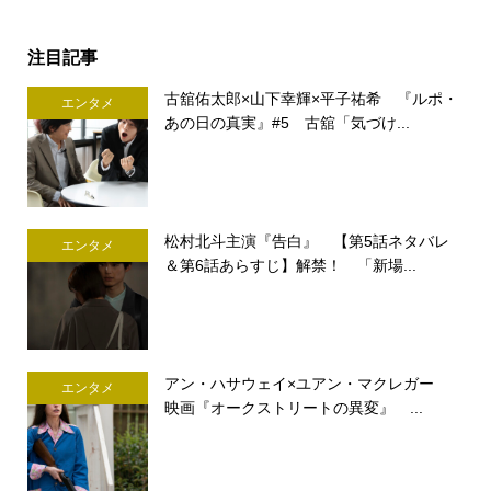
注目記事
古舘佑太郎×山下幸輝×平子祐希 『ルポ・
エンタメ
あの日の真実』#5 古舘「気づけ...
松村北斗主演『告白』 【第5話ネタバレ
エンタメ
＆第6話あらすじ】解禁！ 「新場...
アン・ハサウェイ×ユアン・マクレガー
エンタメ
映画『オークストリートの異変』 ...