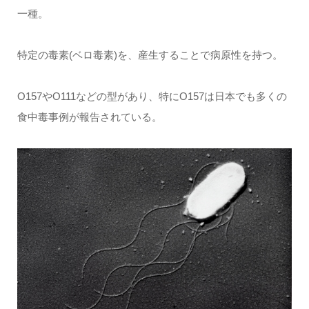
一種。
特定の毒素(ベロ毒素)を、産生することで病原性を持つ。
O157やO111などの型があり、特にO157は日本でも多くの
食中毒事例が報告されている。