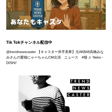
Tik Tokチャンネル配信中
@trendnewscaster
【キャスター井手美希】元AKB48高橋みな
みさんの愛猫にゃーちゃんCM出演 ニュース
#猫
♬ Neko -
DISH//