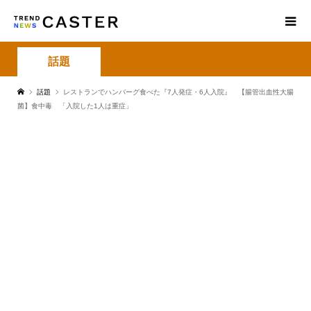
話題
話題
レストランでハンバーグ食べた『7人発症・6人入院』 【腸管出血性大腸
菌】食中毒 「入院した1人は重症」