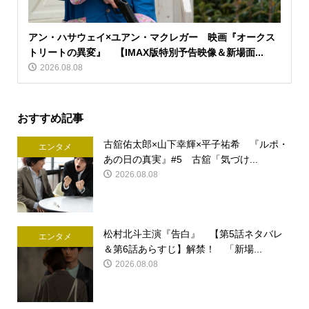
アン・ハサウェイ×ユアン・マクレガー 映画『オークス
トリートの異変』 【IMAX版特別予告映像＆新場面...
2026.08.08
おすすめ記事
古舘佑太郎×山下幸輝×平子祐希 『ルポ・
エンタメ
あの日の真実』#5 古舘「気づけ...
2026.08.08
松村北斗主演『告白』 【第5話ネタバレ
エンタメ
＆第6話あらすじ】解禁！ 「新場...
2026.08.08