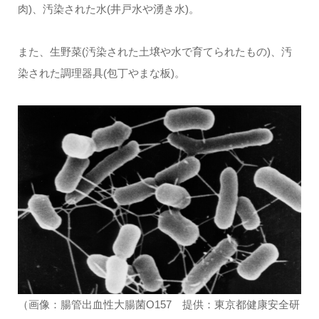
肉)、汚染された水(井戸水や湧き水)。
また、生野菜(汚染された土壌や水で育てられたもの)、汚
染された調理器具(包丁やまな板)。
（画像：腸管出血性大腸菌O157 提供：東京都健康安全研