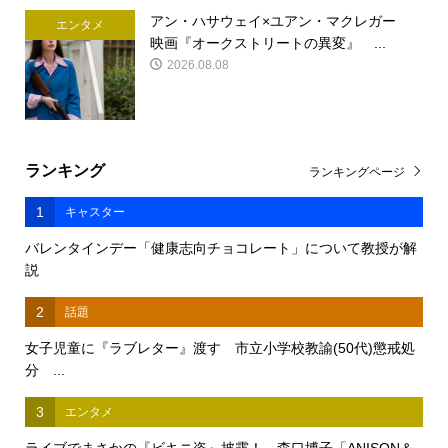
アン・ハサウェイ×ユアン・マクレガー
エンタメ
映画『オークストリートの異変』 ...
2026.08.08
ランキング
ランキングページ
1
キャスター
バレンタインデー「健康志向チョコレート」について教授が解
説
2
話題
女子児童に『ラブレター』渡す 市立小学校教諭(50代)懲戒処
分 ...
3
エンタメ
ライブでまさかの『ビキニ姿』披露！ 森口博子「ANISON＆