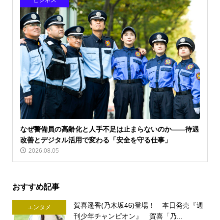
ビジネス
なぜ警備員の高齢化と人手不足は止まらないのか――待遇
改善とデジタル活用で変わる「安全を守る仕事」
2026.08.05
おすすめ記事
賀喜遥香(乃木坂46)登場！ 本日発売『週
エンタメ
刊少年チャンピオン』 賀喜「乃...