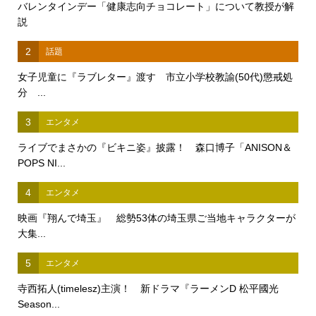
バレンタインデー「健康志向チョコレート」について教授が解
説
2
話題
女子児童に『ラブレター』渡す 市立小学校教諭(50代)懲戒処
分 ...
3
エンタメ
ライブでまさかの『ビキニ姿』披露！ 森口博子「ANISON＆
POPS NI...
4
エンタメ
映画『翔んで埼玉』 総勢53体の埼玉県ご当地キャラクターが
大集...
5
エンタメ
寺西拓人(timelesz)主演！ 新ドラマ『ラーメンD 松平國光
Season...