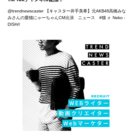
@trendnewscaster
【キャスター井手美希】元AKB48高橋みな
みさんの愛猫にゃーちゃんCM出演 ニュース
#猫
♬ Neko -
DISH//