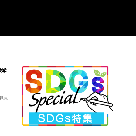
検挙
)
性職員