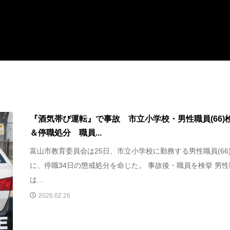
『酒気帯び運転』で事故 市立小学校・男性職員(66)
＆停職処分 職員...
富山市教育委員会は25日、市立小学校に勤務する男性職員(66
に、停職34日の懲戒処分を命じた。 事故後・職員を検挙 男
は...
2026.02.26