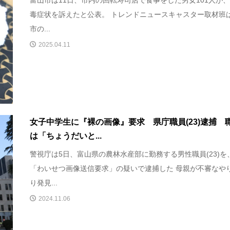
毒症状を訴えたと公表。 トレンドニュースキャスター取材班
市の...
2025.04.11
女子中学生に『裸の画像』要求 県庁職員(23)逮捕 
は「ちょうだいと...
警視庁は5日、富山県の農林水産部に勤務する男性職員(23)を
「わいせつ画像送信要求」の疑いで逮捕した 母親が不審なや
り発見...
2024.11.06