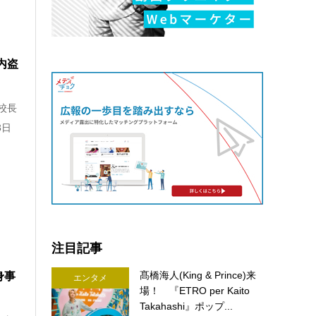
内盗
校長
3日
注目記事
髙橋海人(King & Prince)来
身事
エンタメ
場！ 『ETRO per Kaito
Takahashi』ポップ...