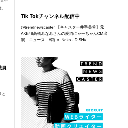
は、
Tik Tokチャンネル配信中
@trendnewscaster
【キャスター井手美希】元
AKB48高橋みなみさんの愛猫にゃーちゃんCM出
演 ニュース
#猫
♬ Neko - DISH//
職員
、
りと