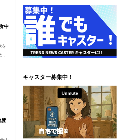
食中
状を
と、
キャスター募集中！
集団
、食中