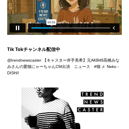
Tik Tokチャンネル配信中
@trendnewscaster
【キャスター井手美希】元AKB48高橋みな
みさんの愛猫にゃーちゃんCM出演 ニュース
#猫
♬ Neko -
DISH//