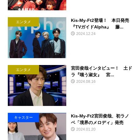
Kis-My-Ft2登場！ 本日発売
エンタメ
『TVガイドAlpha』 藤...
2024.12.24
宮田俊哉インタビュー！ 土ド
エンタメ
ラ『嗤う淑女』 宮...
2024.08.16
Kis-My-Ft2宮田俊哉、初ラノ
キャスター
ベ「境界のメロディ」発売
2024.01.20