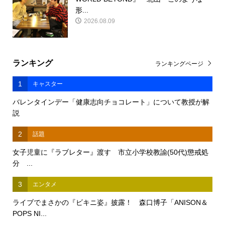
形...
2026.08.09
ランキング
ランキングページ
1
キャスター
バレンタインデー「健康志向チョコレート」について教授が解
説
2
話題
女子児童に『ラブレター』渡す 市立小学校教諭(50代)懲戒処
分 ...
3
エンタメ
ライブでまさかの『ビキニ姿』披露！ 森口博子「ANISON＆
POPS NI...