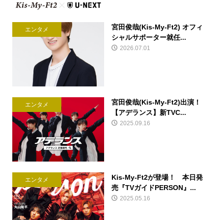
宮田俊哉(Kis-My-Ft2) オフィ
エンタメ
シャルサポーター就任...
2026.07.01
宮田俊哉(Kis-My-Ft2)出演！
エンタメ
【アデランス】新TVC...
2025.09.16
Kis-My-Ft2が登場！ 本日発
エンタメ
売『TVガイドPERSON』...
2025.05.16