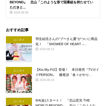
BEYOND』 北山「このような形で冠番組を持たせてい
ただきと...
2026.08.09
おすすめ記事
羽生結弦さんの“プーさん愛”がついに商品
エンタメ
化！ 「SHOWER OF HEART –...
2026.08.10
【Kis-My-Ft2】登場！ 本日発売『TVガイ
エンタメ
ドPERSON』 横尾渉「各々がやり...
2026.08.10
9/4(金)スタート！ 『北山宏光 THE
エンタメ
WORLD BEYOND』 北山「このような