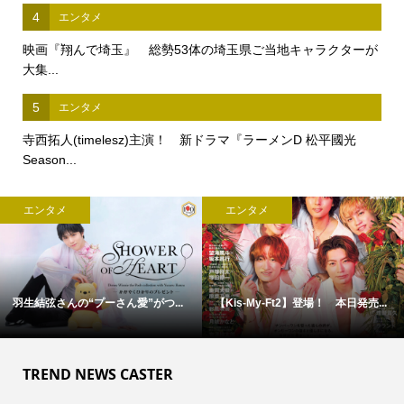
4
エンタメ
映画『翔んで埼玉』 総勢53体の埼玉県ご当地キャラクターが
大集...
5
エンタメ
寺西拓人(timelesz)主演！ 新ドラマ『ラーメンD 松平國光
Season...
エンタメ
エンタメ
羽生結弦さんの“プーさん愛”がつ...
【Kis-My-Ft2】登場！ 本日発売...
TREND NEWS CASTER