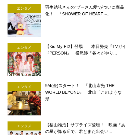
羽生結弦さんの“プーさん愛”がついに商品
エンタメ
化！ 「SHOWER OF HEART –...
【Kis-My-Ft2】登場！ 本日発売『TVガイ
エンタメ
ドPERSON』 横尾渉「各々がやり...
9/4(金)スタート！ 『北山宏光 THE
エンタメ
WORLD BEYOND』 北山「このような
形...
【福山雅治】サプライズ登壇！ 映画『あ
エンタメ
の星が降る丘で、君とまた出会い...