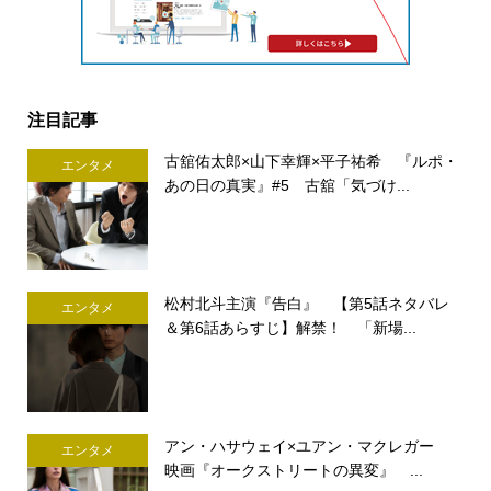
注目記事
古舘佑太郎×山下幸輝×平子祐希 『ルポ・
エンタメ
あの日の真実』#5 古舘「気づけ...
松村北斗主演『告白』 【第5話ネタバレ
エンタメ
＆第6話あらすじ】解禁！ 「新場...
アン・ハサウェイ×ユアン・マクレガー
エンタメ
映画『オークストリートの異変』 ...