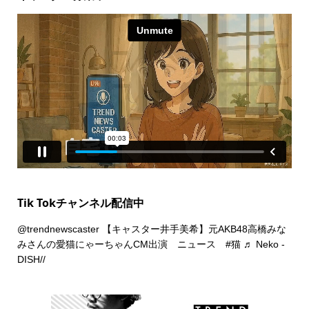
Tik Tokチャンネル配信中
@trendnewscaster
【キャスター井手美希】元AKB48高橋みな
みさんの愛猫にゃーちゃんCM出演 ニュース
#猫
♬ Neko -
DISH//