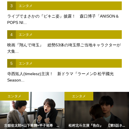
3
エンタメ
ライブでまさかの『ビキニ姿』披露！ 森口博子「ANISON＆
POPS NI...
4
エンタメ
映画『翔んで埼玉』 総勢53体の埼玉県ご当地キャラクターが
大集...
5
エンタメ
寺西拓人(timelesz)主演！ 新ドラマ『ラーメンD 松平國光
Season...
エンタメ
エンタメ
古舘佑太郎×山下幸輝×平子祐希 ...
松村北斗主演『告白』 【第5話ネ...