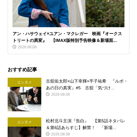
アン・ハサウェイ×ユアン・マクレガー 映画『オークス
トリートの異変』 【IMAX版特別予告映像＆新場面...
2026.08.08
おすすめ記事
古舘佑太郎×山下幸輝×平子祐希 『ルポ・
エンタメ
あの日の真実』#5 古舘「気づけ...
2026.08.08
松村北斗主演『告白』 【第5話ネタバレ
エンタメ
＆第6話あらすじ】解禁！ 「新場...
2026.08.08