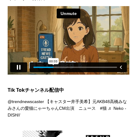
Tik Tokチャンネル配信中
@trendnewscaster
【キャスター井手美希】元AKB48高橋みな
みさんの愛猫にゃーちゃんCM出演 ニュース
#猫
♬ Neko -
DISH//