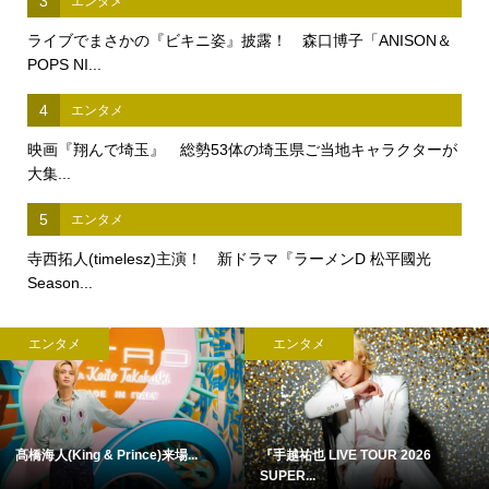
3
エンタメ
ライブでまさかの『ビキニ姿』披露！ 森口博子「ANISON＆
POPS NI...
4
エンタメ
映画『翔んで埼玉』 総勢53体の埼玉県ご当地キャラクターが
大集...
5
エンタメ
寺西拓人(timelesz)主演！ 新ドラマ『ラーメンD 松平國光
Season...
エンタメ
エンタメ
髙橋海人(King & Prince)来場...
『手越祐也 LIVE TOUR 2026
SUPER...