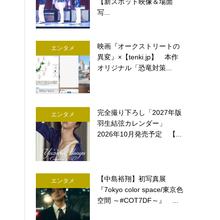
【新スポット映像＆場面
写...
映画『オークストリートの
エンタメ
異変』×【tenki.jp】 本作
オリジナル「恐竜対策...
完全撮り下ろし「2027年版
エンタメ
羽生結弦カレンダー」
2026年10月発売予定 【...
【中島裕翔】初写真展
エンタメ
『7okyo color space/東京色
空間 ～#COT7DF～』 ...