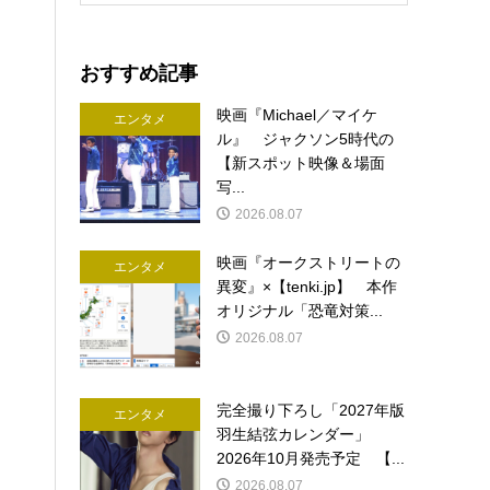
おすすめ記事
映画『Michael／マイケ
エンタメ
ル』 ジャクソン5時代の
【新スポット映像＆場面
写...
2026.08.07
映画『オークストリートの
エンタメ
異変』×【tenki.jp】 本作
オリジナル「恐竜対策...
2026.08.07
完全撮り下ろし「2027年版
エンタメ
羽生結弦カレンダー」
2026年10月発売予定 【...
2026.08.07