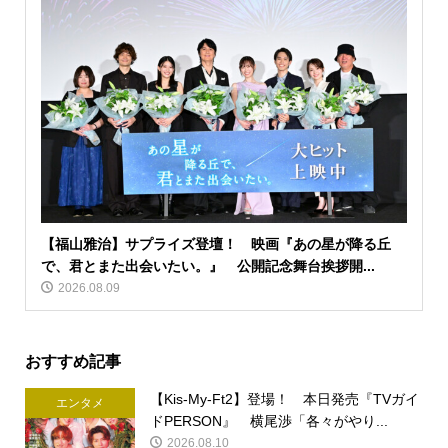
【福山雅治】サプライズ登壇！ 映画『あの星が降る丘
で、君とまた出会いたい。』 公開記念舞台挨拶開...
2026.08.09
おすすめ記事
【Kis-My-Ft2】登場！ 本日発売『TVガイ
エンタメ
ドPERSON』 横尾渉「各々がやり...
2026.08.10