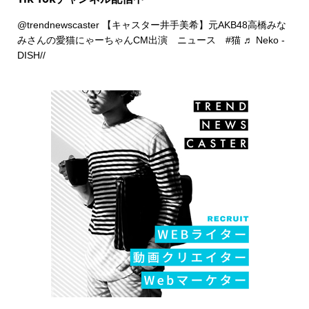
@trendnewscaster
【キャスター井手美希】元AKB48高橋みな
みさんの愛猫にゃーちゃんCM出演 ニュース
#猫
♬ Neko -
DISH//