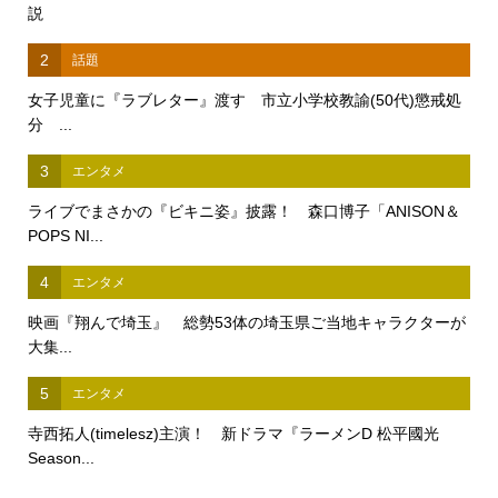
説
2
話題
女子児童に『ラブレター』渡す 市立小学校教諭(50代)懲戒処
分 ...
3
エンタメ
ライブでまさかの『ビキニ姿』披露！ 森口博子「ANISON＆
POPS NI...
4
エンタメ
映画『翔んで埼玉』 総勢53体の埼玉県ご当地キャラクターが
大集...
5
エンタメ
寺西拓人(timelesz)主演！ 新ドラマ『ラーメンD 松平國光
Season...