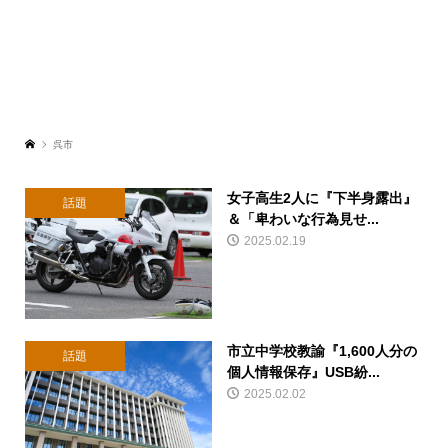
呉市
女子高生2人に『下半身露出』
話題
＆「卑わいな行為見せ...
2025.02.19
市立中学校教諭『1,600人分の
話題
個人情報保存』USB紛...
2025.02.02