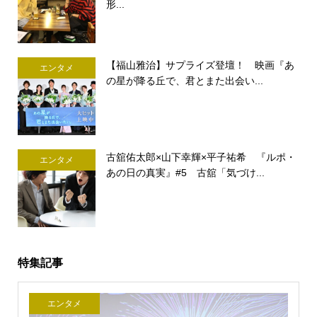
形...
【福山雅治】サプライズ登壇！ 映画『あ
エンタメ
の星が降る丘で、君とまた出会い...
古舘佑太郎×山下幸輝×平子祐希 『ルポ・
エンタメ
あの日の真実』#5 古舘「気づけ...
特集記事
エンタメ