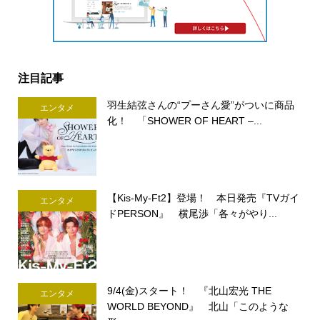
注目記事
羽生結弦さんの“プーさん愛”がついに商品
エンタメ
化！ 「SHOWER OF HEART –...
【Kis-My-Ft2】登場！ 本日発売『TVガイ
エンタメ
ドPERSON』 横尾渉「各々がやり...
9/4(金)スタート！ 『北山宏光 THE
エンタメ
WORLD BEYOND』 北山「このような