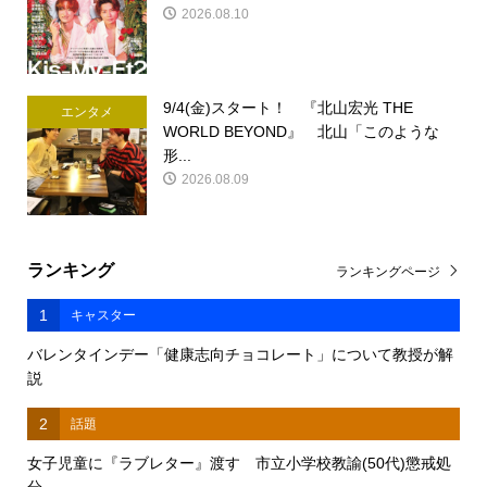
2026.08.10
9/4(金)スタート！ 『北山宏光 THE
エンタメ
WORLD BEYOND』 北山「このような
形...
2026.08.09
ランキング
ランキングページ
1
キャスター
バレンタインデー「健康志向チョコレート」について教授が解
説
2
話題
女子児童に『ラブレター』渡す 市立小学校教諭(50代)懲戒処
分 ...