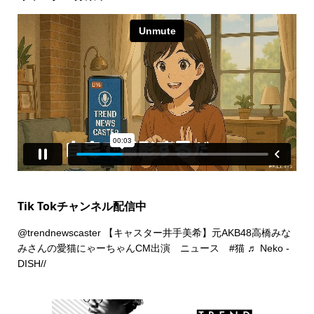
Tik Tokチャンネル配信中
@trendnewscaster
【キャスター井手美希】元AKB48高橋みな
みさんの愛猫にゃーちゃんCM出演 ニュース
#猫
♬ Neko -
DISH//