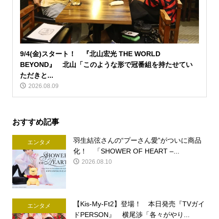
9/4(金)スタート！ 『北山宏光 THE WORLD
BEYOND』 北山「このような形で冠番組を持たせてい
ただきと...
2026.08.09
おすすめ記事
羽生結弦さんの“プーさん愛”がついに商品
エンタメ
化！ 「SHOWER OF HEART –...
2026.08.10
【Kis-My-Ft2】登場！ 本日発売『TVガイ
エンタメ
ドPERSON』 横尾渉「各々がやり...