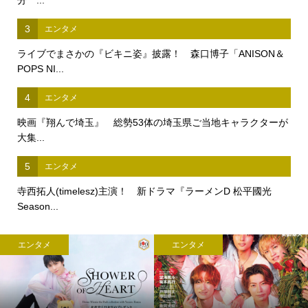
3
エンタメ
ライブでまさかの『ビキニ姿』披露！ 森口博子「ANISON＆
POPS NI...
4
エンタメ
映画『翔んで埼玉』 総勢53体の埼玉県ご当地キャラクターが
大集...
5
エンタメ
寺西拓人(timelesz)主演！ 新ドラマ『ラーメンD 松平國光
Season...
エンタメ
エンタメ