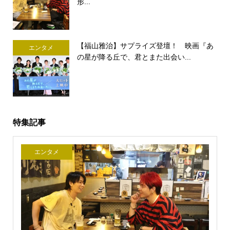
形...
【福山雅治】サプライズ登壇！ 映画『あ
エンタメ
の星が降る丘で、君とまた出会い...
特集記事
エンタメ