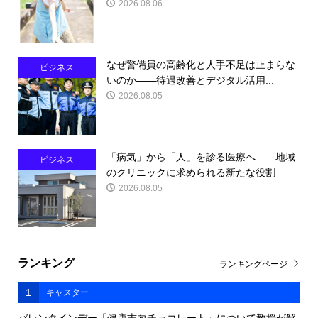
2026.08.06
なぜ警備員の高齢化と人手不足は止まらな
ビジネス
いのか――待遇改善とデジタル活用...
2026.08.05
「病気」から「人」を診る医療へ――地域
ビジネス
のクリニックに求められる新たな役割
2026.08.05
ランキング
ランキングページ
1
キャスター
バレンタインデー「健康志向チョコレート」について教授が解