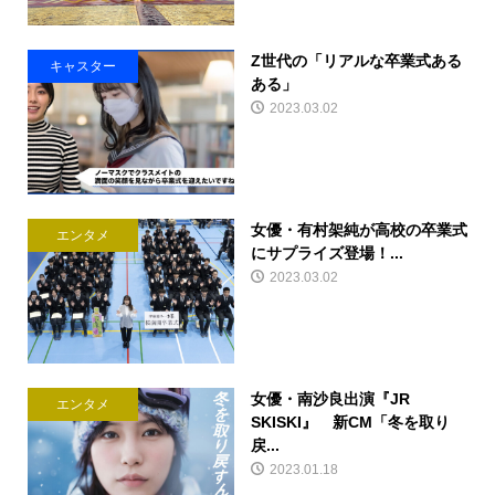
Z世代の「リアルな卒業式ある
キャスター
ある」
2023.03.02
女優・有村架純が高校の卒業式
エンタメ
にサプライズ登場！...
2023.03.02
女優・南沙良出演『JR
エンタメ
SKISKI』 新CM「冬を取り
戻...
2023.01.18