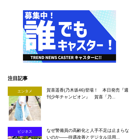
注目記事
賀喜遥香(乃木坂46)登場！ 本日発売『週
エンタメ
刊少年チャンピオン』 賀喜「乃...
なぜ警備員の高齢化と人手不足は止まらな
ビジネス
いのか――待遇改善とデジタル活用...