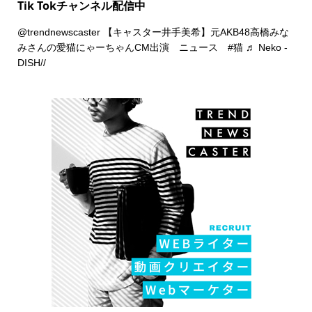
Tik Tokチャンネル配信中
@trendnewscaster
【キャスター井手美希】元AKB48高橋みな
みさんの愛猫にゃーちゃんCM出演 ニュース
#猫
♬ Neko -
DISH//