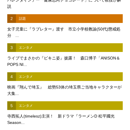
説
2
話題
女子児童に『ラブレター』渡す 市立小学校教諭(50代)懲戒処
分 ...
3
エンタメ
ライブでまさかの『ビキニ姿』披露！ 森口博子「ANISON＆
POPS NI...
4
エンタメ
映画『翔んで埼玉』 総勢53体の埼玉県ご当地キャラクターが
大集...
5
エンタメ
寺西拓人(timelesz)主演！ 新ドラマ『ラーメンD 松平國光
Season...