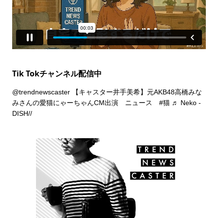
Tik Tokチャンネル配信中
@trendnewscaster
【キャスター井手美希】元AKB48高橋みな
みさんの愛猫にゃーちゃんCM出演 ニュース
#猫
♬ Neko -
DISH//