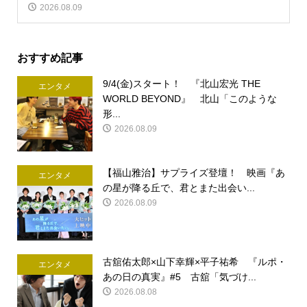
2026.08.09
おすすめ記事
9/4(金)スタート！ 『北山宏光 THE
エンタメ
WORLD BEYOND』 北山「このような
形...
2026.08.09
【福山雅治】サプライズ登壇！ 映画『あ
エンタメ
の星が降る丘で、君とまた出会い...
2026.08.09
古舘佑太郎×山下幸輝×平子祐希 『ルポ・
エンタメ
あの日の真実』#5 古舘「気づけ...
2026.08.08