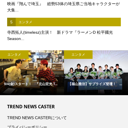
映画『翔んで埼玉』 総勢53体の埼玉県ご当地キャラクターが
大集...
5
エンタメ
寺西拓人(timelesz)主演！ 新ドラマ『ラーメンD 松平國光
Season...
エンタメ
エンタメ
9/4(金)スタート！ 『北山宏光 T...
【福山雅治】サプライズ登壇！ ...
TREND NEWS CASTER
TREND NEWS CASTERについて
プライバシーポリシー