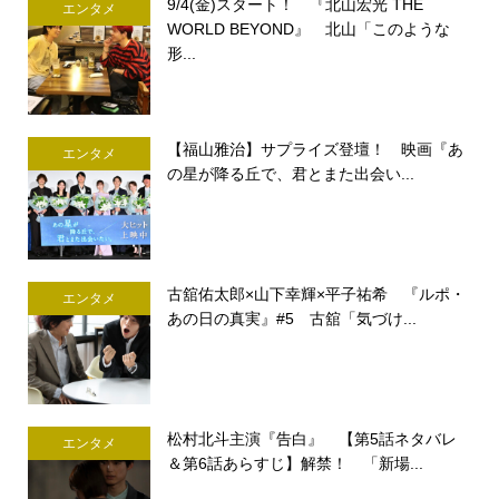
9/4(金)スタート！ 『北山宏光 THE
エンタメ
WORLD BEYOND』 北山「このような
形...
【福山雅治】サプライズ登壇！ 映画『あ
エンタメ
の星が降る丘で、君とまた出会い...
古舘佑太郎×山下幸輝×平子祐希 『ルポ・
エンタメ
あの日の真実』#5 古舘「気づけ...
松村北斗主演『告白』 【第5話ネタバレ
エンタメ
＆第6話あらすじ】解禁！ 「新場...