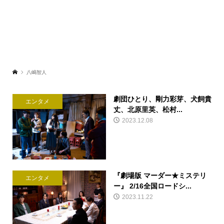
八嶋智人
劇団ひとり、剛力彩芽、犬飼貴
エンタメ
丈、北原里英、松村...
2023.12.08
『劇場版 マーダー★ミステリ
エンタメ
ー』 2/16全国ロードシ...
2023.11.22