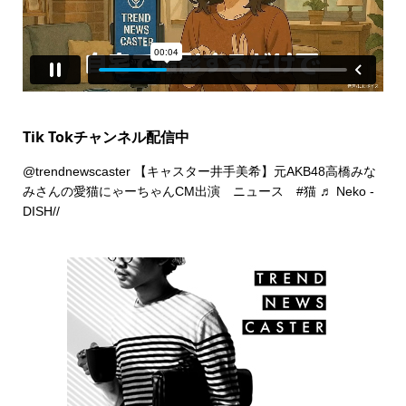
Tik Tokチャンネル配信中
@trendnewscaster
【キャスター井手美希】元AKB48高橋みな
みさんの愛猫にゃーちゃんCM出演 ニュース
#猫
♬ Neko -
DISH//