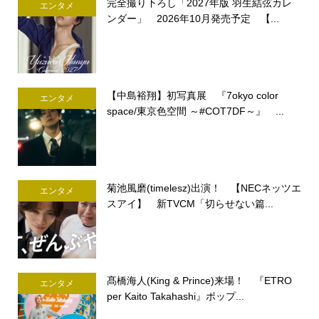
完全撮り下ろし「2027年版 羽生結弦カレ
エンタメ
ンダー」 2026年10月発売予定 【...
【中島裕翔】初写真展 『7okyo color
エンタメ
space/東京色空間 ～#COT7DF～』 ...
菊池風磨(timelesz)出演！ 【NECネッツエ
エンタメ
スアイ】 新TVCM「切らせない篇...
髙橋海人(King & Prince)来場！ 『ETRO
エンタメ
per Kaito Takahashi』ポップ...