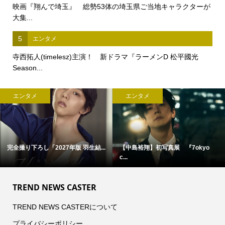
映画『翔んで埼玉』 総勢53体の埼玉県ご当地キャラクターが
大集...
5
エンタメ
寺西拓人(timelesz)主演！ 新ドラマ『ラーメンD 松平國光
Season...
エンタメ
エンタメ
完全撮り下ろし「2027年版 羽生結...
【中島裕翔】初写真展 『7okyo
c...
TREND NEWS CASTER
TREND NEWS CASTERについて
プライバシーポリシー