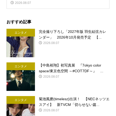
2026.08.07
おすすめ記事
完全撮り下ろし「2027年版 羽生結弦カレ
エンタメ
ンダー」 2026年10月発売予定 【...
2026.08.07
【中島裕翔】初写真展 『7okyo color
エンタメ
space/東京色空間 ～#COT7DF～』 ...
2026.08.07
菊池風磨(timelesz)出演！ 【NECネッツエ
エンタメ
スアイ】 新TVCM「切らせない篇...
2026.08.07