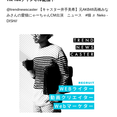
@trendnewscaster
【キャスター井手美希】元AKB48高橋みな
みさんの愛猫にゃーちゃんCM出演 ニュース
#猫
♬ Neko -
DISH//