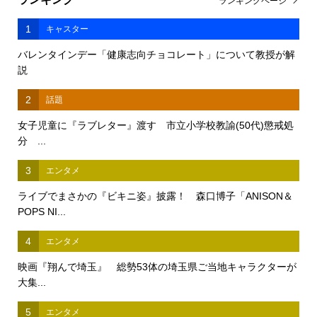
ランキングページ
1
キャスター
バレンタインデー「健康志向チョコレート」について教授が解
説
2
話題
女子児童に『ラブレター』渡す 市立小学校教諭(50代)懲戒処
分 ...
3
エンタメ
ライブでまさかの『ビキニ姿』披露！ 森口博子「ANISON＆
POPS NI...
4
エンタメ
映画『翔んで埼玉』 総勢53体の埼玉県ご当地キャラクターが
大集...
5
エンタメ