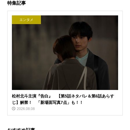
特集記事
エンタメ
松村北斗主演『告白』 【第5話ネタバレ＆第6話あらす
じ】解禁！ 「新場面写真7点」も！！
2026.08.08
おすすめ記事