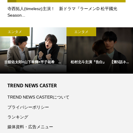
寺西拓人(timelesz)主演！ 新ドラマ『ラーメンD 松平國光
Season...
エンタメ
エンタメ
古舘佑太郎×山下幸輝×平子祐希 ...
松村北斗主演『告白』 【第5話ネ...
TREND NEWS CASTER
TREND NEWS CASTERについて
プライバシーポリシー
ランキング
媒体資料・広告メニュー