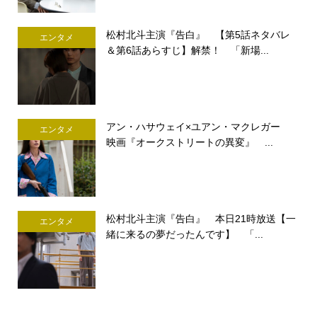
松村北斗主演『告白』 【第5話ネタバレ
エンタメ
＆第6話あらすじ】解禁！ 「新場...
アン・ハサウェイ×ユアン・マクレガー
エンタメ
映画『オークストリートの異変』 ...
松村北斗主演『告白』 本日21時放送【一
エンタメ
緒に来るの夢だったんです】 「...