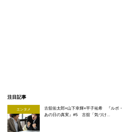
注目記事
古舘佑太郎×山下幸輝×平子祐希 『ルポ・
エンタメ
あの日の真実』#5 古舘「気づけ...