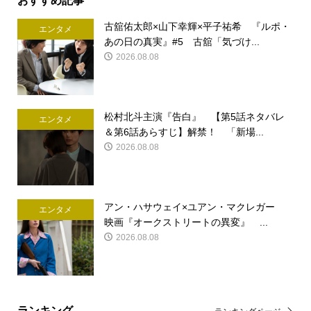
古舘佑太郎×山下幸輝×平子祐希 『ルポ・
エンタメ
あの日の真実』#5 古舘「気づけ...
2026.08.08
松村北斗主演『告白』 【第5話ネタバレ
エンタメ
＆第6話あらすじ】解禁！ 「新場...
2026.08.08
アン・ハサウェイ×ユアン・マクレガー
エンタメ
映画『オークストリートの異変』 ...
2026.08.08
ランキング