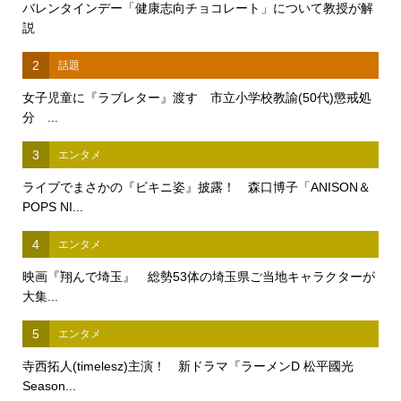
バレンタインデー「健康志向チョコレート」について教授が解
説
2
話題
女子児童に『ラブレター』渡す 市立小学校教諭(50代)懲戒処
分 ...
3
エンタメ
ライブでまさかの『ビキニ姿』披露！ 森口博子「ANISON＆
POPS NI...
4
エンタメ
映画『翔んで埼玉』 総勢53体の埼玉県ご当地キャラクターが
大集...
5
エンタメ
寺西拓人(timelesz)主演！ 新ドラマ『ラーメンD 松平國光
Season...