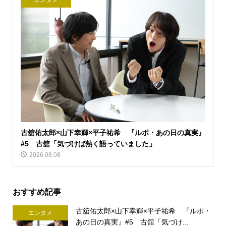
エンタメ
古舘佑太郎×山下幸輝×平子祐希 『ルポ・あの日の真実』
#5 古舘「気づけば熱く語っていました」
2026.08.08
おすすめ記事
古舘佑太郎×山下幸輝×平子祐希 『ルポ・
エンタメ
あの日の真実』#5 古舘「気づけ...