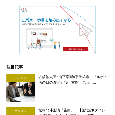
注目記事
古舘佑太郎×山下幸輝×平子祐希 『ルポ・
エンタメ
あの日の真実』#5 古舘「気づけ...
松村北斗主演『告白』 【第5話ネタバレ
エンタメ