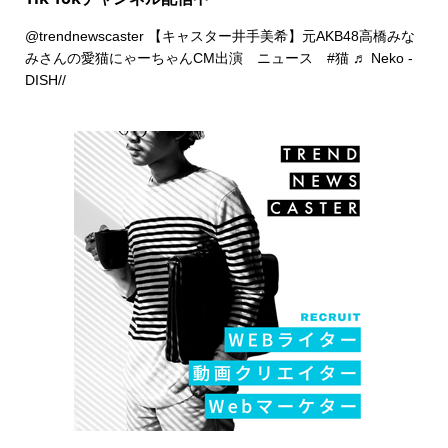
@trendnewscaster
【キャスター井手美希】元AKB48高橋みな
みさんの愛猫にゃーちゃんCM出演 ニュース
#猫
♬ Neko -
DISH//