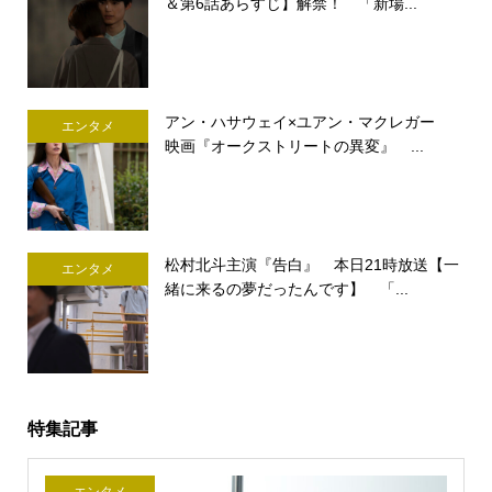
＆第6話あらすじ】解禁！ 「新場...
アン・ハサウェイ×ユアン・マクレガー
エンタメ
映画『オークストリートの異変』 ...
松村北斗主演『告白』 本日21時放送【一
エンタメ
緒に来るの夢だったんです】 「...
特集記事