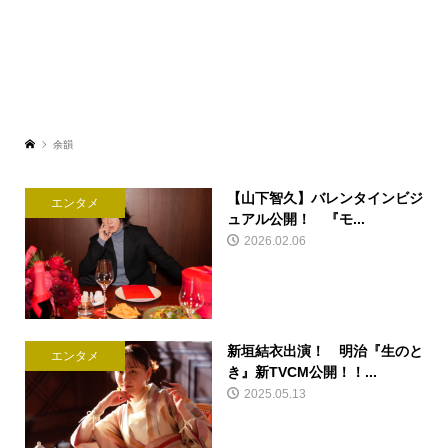
余韻
【山下智久】バレンタインビジ
エンタメ
ュアル公開！ 『モ...
2026.02.06
新垣結衣出演！ 明治『生のと
エンタメ
き』新TVCM公開！！...
2025.05.13