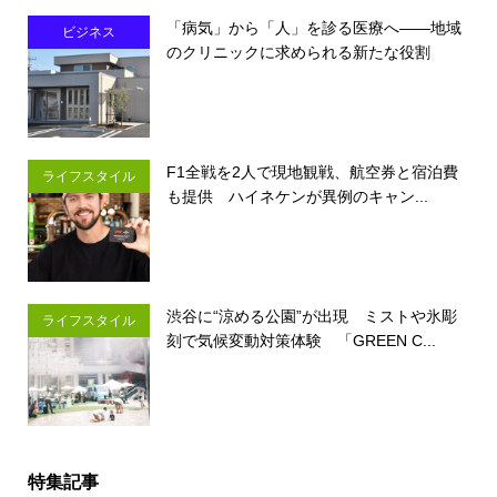
「病気」から「人」を診る医療へ――地域
ビジネス
のクリニックに求められる新たな役割
F1全戦を2人で現地観戦、航空券と宿泊費
ライフスタイル
も提供 ハイネケンが異例のキャン...
渋谷に“涼める公園”が出現 ミストや氷彫
ライフスタイル
刻で気候変動対策体験 「GREEN C...
特集記事