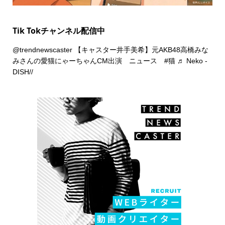
Tik Tokチャンネル配信中
@trendnewscaster
【キャスター井手美希】元AKB48高橋みな
みさんの愛猫にゃーちゃんCM出演 ニュース
#猫
♬ Neko -
DISH//