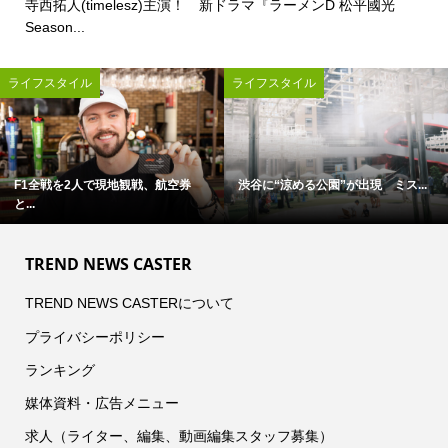
寺西拓人(timelesz)主演！ 新ドラマ『ラーメンD 松平國光
Season...
エンタメ
エンタメ
田中樹(SixTONES)アンバサダー就...
吉澤閑也(Travis Japan)＆猪狩蒼...
TREND NEWS CASTER
TREND NEWS CASTERについて
プライバシーポリシー
ランキング
媒体資料・広告メニュー
求人（ライター、編集、動画編集スタッフ募集）