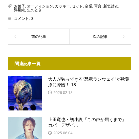
お菓子
,
オーディション
,
ガッキー
,
セット
,
余韻
,
写真
,
新垣結衣
,
浮世絵
,
生のとき
コメント:
0
関連記事一覧
大人が独占できる“恐竜ランウェイ”が秋葉
原に降臨！ 18...
2026.02.18
上田竜也・初小説『この声が届くまで』
カバーデザイ...
2025.06.04