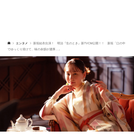
エンタメ
新垣結衣出演！ 明治『生のとき』新TVCM公開！！ 新垣「口の中
でゆっくり溶けて、味の余韻が濃厚…」