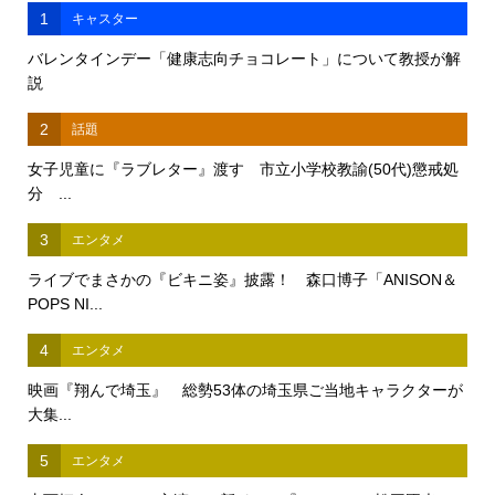
1
キャスター
バレンタインデー「健康志向チョコレート」について教授が解
説
2
話題
女子児童に『ラブレター』渡す 市立小学校教諭(50代)懲戒処
分 ...
3
エンタメ
ライブでまさかの『ビキニ姿』披露！ 森口博子「ANISON＆
POPS NI...
4
エンタメ
映画『翔んで埼玉』 総勢53体の埼玉県ご当地キャラクターが
大集...
5
エンタメ