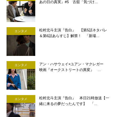
あの日の真実』#5 古舘「気づけ...
松村北斗主演『告白』 【第5話ネタバレ
エンタメ
＆第6話あらすじ】解禁！ 「新場...
アン・ハサウェイ×ユアン・マクレガー
エンタメ
映画『オークストリートの異変』 ...
松村北斗主演『告白』 本日21時放送【一
エンタメ
緒に来るの夢だったんです】 「...