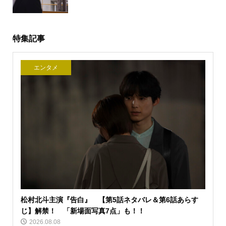
特集記事
エンタメ
松村北斗主演『告白』 【第5話ネタバレ＆第6話あらす
じ】解禁！ 「新場面写真7点」も！！
2026.08.08