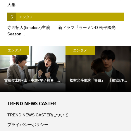
大集...
5
エンタメ
寺西拓人(timelesz)主演！ 新ドラマ『ラーメンD 松平國光
Season...
エンタメ
エンタメ
古舘佑太郎×山下幸輝×平子祐希 ...
松村北斗主演『告白』 【第5話ネ...
TREND NEWS CASTER
TREND NEWS CASTERについて
プライバシーポリシー