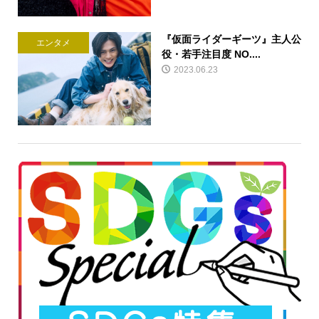
『仮面ライダーギーツ』主人公
エンタメ
役・若手注目度 NO....
2023.06.23