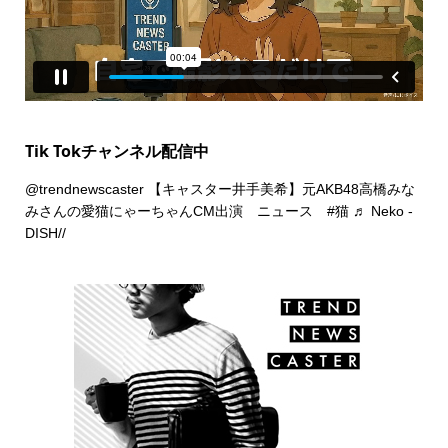
Tik Tokチャンネル配信中
@trendnewscaster
【キャスター井手美希】元AKB48高橋みな
みさんの愛猫にゃーちゃんCM出演 ニュース
#猫
♬ Neko -
DISH//