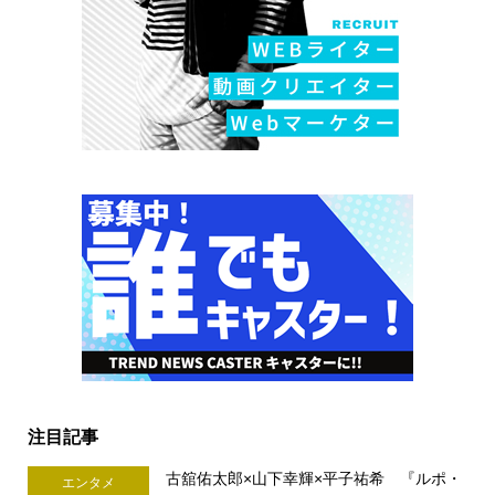
注目記事
古舘佑太郎×山下幸輝×平子祐希 『ルポ・
エンタメ