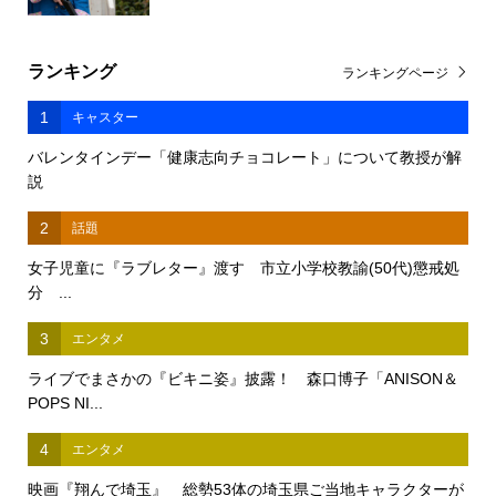
ランキング
ランキングページ
1
キャスター
バレンタインデー「健康志向チョコレート」について教授が解
説
2
話題
女子児童に『ラブレター』渡す 市立小学校教諭(50代)懲戒処
分 ...
3
エンタメ
ライブでまさかの『ビキニ姿』披露！ 森口博子「ANISON＆
POPS NI...
4
エンタメ
映画『翔んで埼玉』 総勢53体の埼玉県ご当地キャラクターが