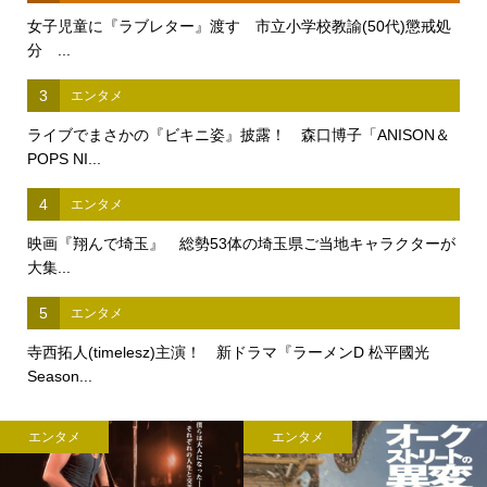
女子児童に『ラブレター』渡す 市立小学校教諭(50代)懲戒処
分 ...
3
エンタメ
ライブでまさかの『ビキニ姿』披露！ 森口博子「ANISON＆
POPS NI...
4
エンタメ
映画『翔んで埼玉』 総勢53体の埼玉県ご当地キャラクターが
大集...
5
エンタメ
寺西拓人(timelesz)主演！ 新ドラマ『ラーメンD 松平國光
Season...
エンタメ
エンタメ