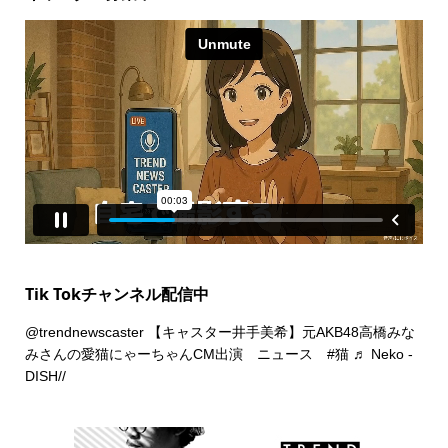
Tik Tokチャンネル配信中
@trendnewscaster
【キャスター井手美希】元AKB48高橋みな
みさんの愛猫にゃーちゃんCM出演 ニュース
#猫
♬ Neko -
DISH//