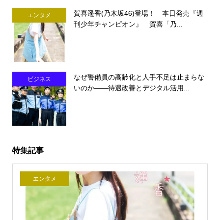
賀喜遥香(乃木坂46)登場！ 本日発売『週
エンタメ
刊少年チャンピオン』 賀喜「乃...
なぜ警備員の高齢化と人手不足は止まらな
ビジネス
いのか――待遇改善とデジタル活用...
特集記事
エンタメ