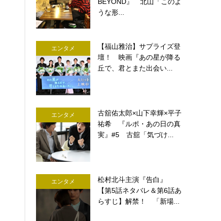
BEYOND』 北山「このよ
うな形...
【福山雅治】サプライズ登
エンタメ
壇！ 映画『あの星が降る
丘で、君とまた出会い...
古舘佑太郎×山下幸輝×平子
エンタメ
祐希 『ルポ・あの日の真
実』#5 古舘「気づけ...
松村北斗主演『告白』
エンタメ
【第5話ネタバレ＆第6話あ
らすじ】解禁！ 「新場...