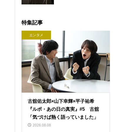
特集記事
エンタメ
古舘佑太郎×山下幸輝×平子祐希
『ルポ・あの日の真実』#5 古舘
「気づけば熱く語っていました」
2026.08.08