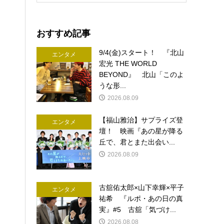
おすすめ記事
9/4(金)スタート！ 『北山
エンタメ
宏光 THE WORLD
BEYOND』 北山「このよ
うな形...
2026.08.09
【福山雅治】サプライズ登
エンタメ
壇！ 映画『あの星が降る
丘で、君とまた出会い...
2026.08.09
古舘佑太郎×山下幸輝×平子
エンタメ
祐希 『ルポ・あの日の真
実』#5 古舘「気づけ...
2026.08.08