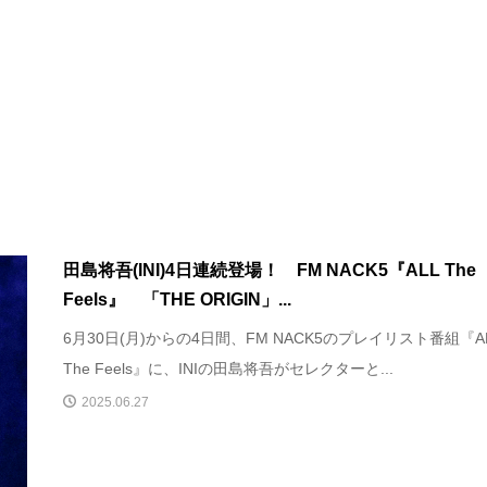
田島将吾(INI)4日連続登場！ FM NACK5『ALL The
Feels』 「THE ORIGIN」...
6月30日(月)からの4日間、FM NACK5のプレイリスト番組『A
The Feels』に、INIの田島将吾がセレクターと...
2025.06.27