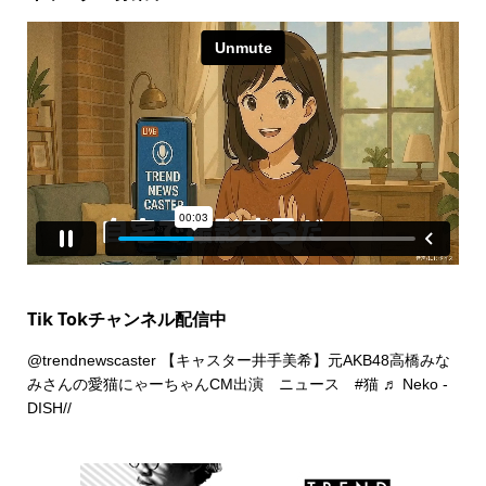
Tik Tokチャンネル配信中
@trendnewscaster
【キャスター井手美希】元AKB48高橋みな
みさんの愛猫にゃーちゃんCM出演 ニュース
#猫
♬ Neko -
DISH//