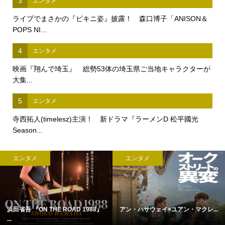
3
エンタメ
ライブでまさかの『ビキニ姿』披露！ 森口博子「ANISON＆
POPS NI...
4
エンタメ
映画『翔んで埼玉』 総勢53体の埼玉県ご当地キャラクターが
大集...
5
エンタメ
寺西拓人(timelesz)主演！ 新ドラマ『ラーメンD 松平國光
Season...
エンタメ
エンタメ
浜田省吾 『ON THE ROAD 1988』
アン・ハサウェイ×ユアン・マクレ...
...