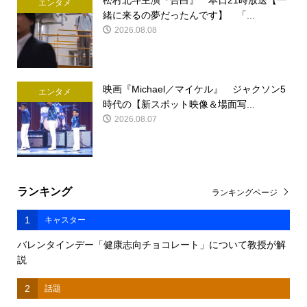
エンタメ
緒に来るの夢だったんです】 「...
2026.08.08
映画『Michael／マイケル』 ジャクソン5
エンタメ
時代の【新スポット映像＆場面写...
2026.08.07
ランキング
ランキングページ
1
キャスター
バレンタインデー「健康志向チョコレート」について教授が解
説
2
話題