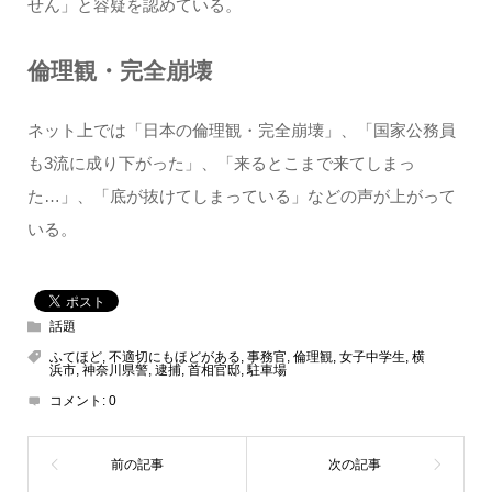
せん」と容疑を認めている。
倫理観・完全崩壊
ネット上では「日本の倫理観・完全崩壊」、「国家公務員
も3流に成り下がった」、「来るとこまで来てしまっ
た…」、「底が抜けてしまっている」などの声が上がって
いる。
話題
ふてほど
,
不適切にもほどがある
,
事務官
,
倫理観
,
女子中学生
,
横
浜市
,
神奈川県警
,
逮捕
,
首相官邸
,
駐車場
コメント:
0