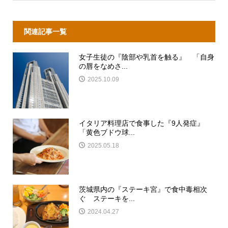
関連記事一覧
女子生徒の『陰部や乳首を触る』 「自身
の唇をなめさ...
2025.10.09
イタリア料理店で食事した『9人発症』
「黄色ブドウ球...
2025.05.18
茨城県内の『ステーキ宮』で食中毒相次
ぐ ステーキを...
2024.04.27