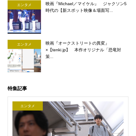
映画『Michael／マイケル』 ジャクソン5
エンタメ
時代の【新スポット映像＆場面写...
映画『オークストリートの異変』
エンタメ
×【tenki.jp】 本作オリジナル「恐竜対
策...
特集記事
エンタメ