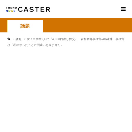
話題
話題
女子中学生2人に『4,000円渡し性交』 首相官邸事務官(40)逮捕 事務官
は「私のやったことに間違いありません」