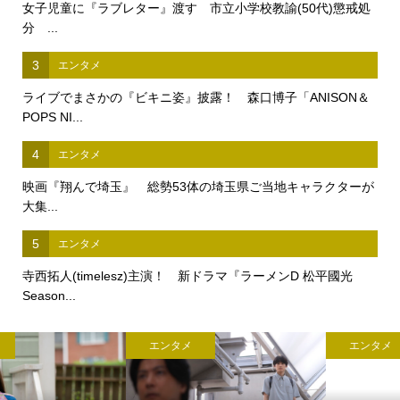
女子児童に『ラブレター』渡す 市立小学校教諭(50代)懲戒処
分 ...
3
エンタメ
ライブでまさかの『ビキニ姿』披露！ 森口博子「ANISON＆
POPS NI...
4
エンタメ
映画『翔んで埼玉』 総勢53体の埼玉県ご当地キャラクターが
大集...
5
エンタメ
寺西拓人(timelesz)主演！ 新ドラマ『ラーメンD 松平國光
Season...
エンタメ
エンタメ