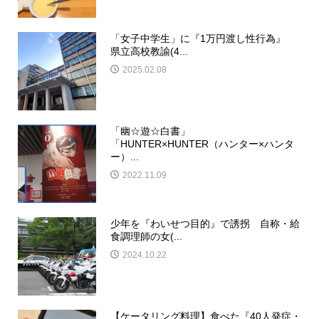
「女子中学生」に『1万円渡し性行為』
県立高校教諭(4...
2025.02.08
「幽☆遊☆白書」
「HUNTER×HUNTER（ハンター×ハンタ
ー）...
2022.11.09
少年を『わいせつ目的』で誘拐 自称・給
食調理師の女(...
2024.10.22
【ケータリング料理】食べた『40人発症・