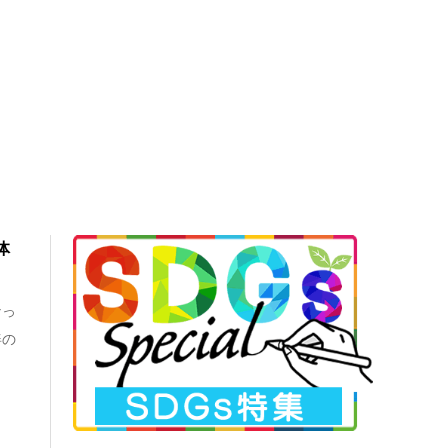
体
なっ
姜の