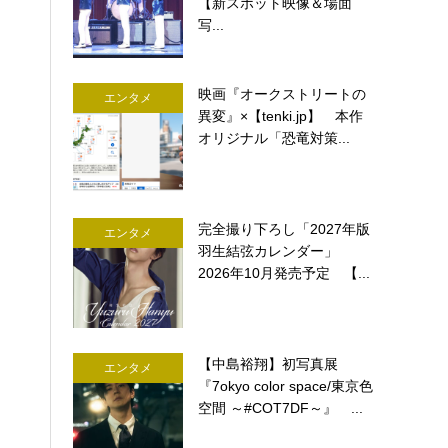
【新スポット映像＆場面
写...
映画『オークストリートの
エンタメ
異変』×【tenki.jp】 本作
オリジナル「恐竜対策...
完全撮り下ろし「2027年版
エンタメ
羽生結弦カレンダー」
2026年10月発売予定 【...
【中島裕翔】初写真展
エンタメ
『7okyo color space/東京色
空間 ～#COT7DF～』 ...