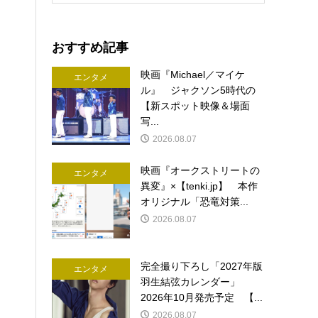
おすすめ記事
映画『Michael／マイケ
エンタメ
ル』 ジャクソン5時代の
【新スポット映像＆場面
写...
2026.08.07
映画『オークストリートの
エンタメ
異変』×【tenki.jp】 本作
オリジナル「恐竜対策...
2026.08.07
完全撮り下ろし「2027年版
エンタメ
羽生結弦カレンダー」
2026年10月発売予定 【...
2026.08.07