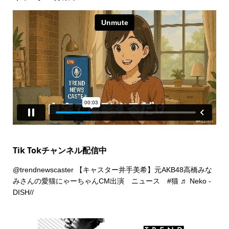
Tik Tokチャンネル配信中
@trendnewscaster
【キャスター井手美希】元AKB48高橋みな
みさんの愛猫にゃーちゃんCM出演 ニュース
#猫
♬ Neko -
DISH//