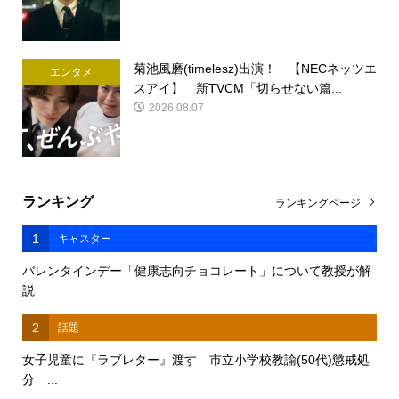
菊池風磨(timelesz)出演！ 【NECネッツエ
エンタメ
スアイ】 新TVCM「切らせない篇...
2026.08.07
ランキング
ランキングページ
1
キャスター
バレンタインデー「健康志向チョコレート」について教授が解
説
2
話題
女子児童に『ラブレター』渡す 市立小学校教諭(50代)懲戒処
分 ...