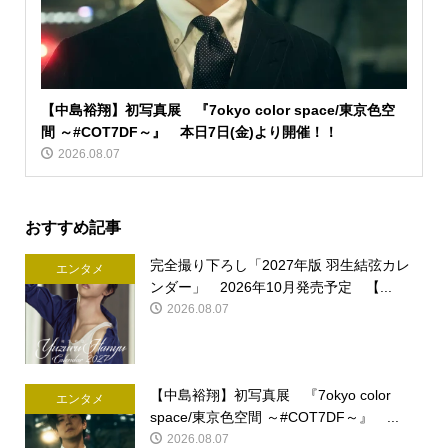
【中島裕翔】初写真展 『7okyo color space/東京色空
間 ～#COT7DF～』 本日7日(金)より開催！！
2026.08.07
おすすめ記事
完全撮り下ろし「2027年版 羽生結弦カレ
エンタメ
ンダー」 2026年10月発売予定 【...
2026.08.07
【中島裕翔】初写真展 『7okyo color
エンタメ
space/東京色空間 ～#COT7DF～』 ...
2026.08.07