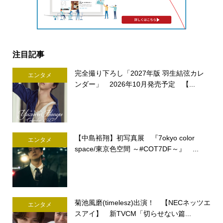
注目記事
完全撮り下ろし「2027年版 羽生結弦カレ
エンタメ
ンダー」 2026年10月発売予定 【...
【中島裕翔】初写真展 『7okyo color
エンタメ
space/東京色空間 ～#COT7DF～』 ...
菊池風磨(timelesz)出演！ 【NECネッツエ
エンタメ
スアイ】 新TVCM「切らせない篇...