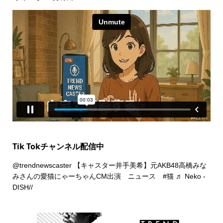
Tik Tokチャンネル配信中
@trendnewscaster
【キャスター井手美希】元AKB48高橋みな
みさんの愛猫にゃーちゃんCM出演 ニュース
#猫
♬ Neko -
DISH//