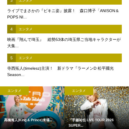
3
エンタメ
ライブでまさかの『ビキニ姿』披露！ 森口博子「ANISON＆
POPS NI...
4
エンタメ
映画『翔んで埼玉』 総勢53体の埼玉県ご当地キャラクターが
大集...
5
エンタメ
寺西拓人(timelesz)主演！ 新ドラマ『ラーメンD 松平國光
Season...
エンタメ
エンタメ
髙橋海人(King & Prince)来場...
『手越祐也 LIVE TOUR 2026
SUPER...