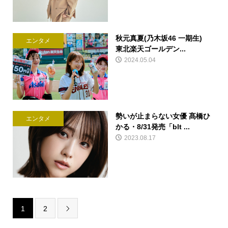
秋元真夏(乃木坂46 一期生)
エンタメ
東北楽天ゴールデン...
2024.05.04
勢いが止まらない女優 髙橋ひ
エンタメ
かる・8/31発売「blt ...
2023.08.17
1
2
