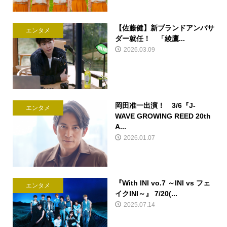
【佐藤健】新ブランドアンバサ
エンタメ
ダー就任！ 「綾鷹...
2026.03.09
岡田准一出演！ 3/6『J-
エンタメ
WAVE GROWING REED 20th
A...
2026.01.07
『With INI vo.7 ～INI vs フェ
エンタメ
イクINI～』 7/20(...
2025.07.14