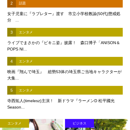
2
話題
女子児童に『ラブレター』渡す 市立小学校教諭(50代)懲戒処
分 ...
3
エンタメ
ライブでまさかの『ビキニ姿』披露！ 森口博子「ANISON＆
POPS NI...
4
エンタメ
映画『翔んで埼玉』 総勢53体の埼玉県ご当地キャラクターが
大集...
5
エンタメ
寺西拓人(timelesz)主演！ 新ドラマ『ラーメンD 松平國光
Season...
エンタメ
ビジネス