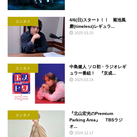
4/6(日)スタート！！ 菊池風
エンタメ
磨(timelesz)レギュラ...
2025.03.25
中島健人 ソロ初・ラジオレギ
エンタメ
ュラー番組！ 『京成...
2025.03.24
『北山宏光のPremium
エンタメ
Parking Area』 TBSラジ
オ...
2024.12.17