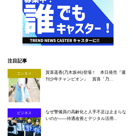
注目記事
賀喜遥香(乃木坂46)登場！ 本日発売『週
エンタメ
刊少年チャンピオン』 賀喜「乃...
なぜ警備員の高齢化と人手不足は止まらな
ビジネス
いのか――待遇改善とデジタル活用...