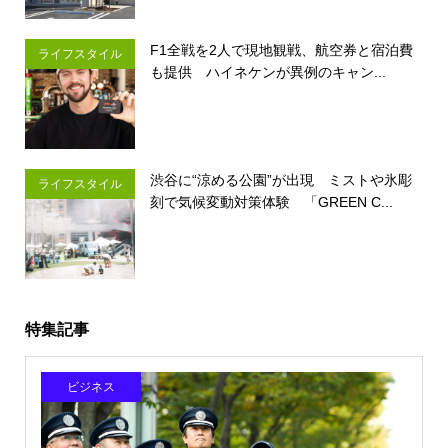
F1全戦を2人で現地観戦、航空券と宿泊費
ライフスタイル
も提供 ハイネケンが異例のキャン...
渋谷に“涼める公園”が出現 ミストや氷彫
ライフスタイル
刻で気候変動対策体験 「GREEN C...
特集記事
ビジネス