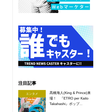
注目記事
髙橋海人(King & Prince)来
エンタメ
場！ 『ETRO per Kaito
Takahashi』ポップ...