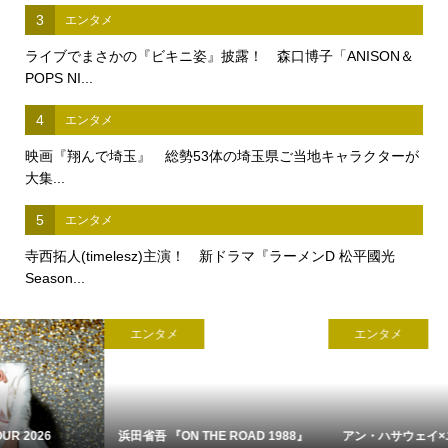
3
エンタメ
ライブでまさかの『ビキニ姿』披露！ 森口博子「ANISON＆
POPS NI...
4
エンタメ
映画『翔んで埼玉』 総勢53体の埼玉県ご当地キャラクターが
大集...
5
エンタメ
寺西拓人(timelesz)主演！ 新ドラマ『ラーメンD 松平國光
Season...
エンタメ
エンタメ
浜田省吾 『ON THE ROAD 1988』
アン・ハサウェイ×ユアン・マクレ...