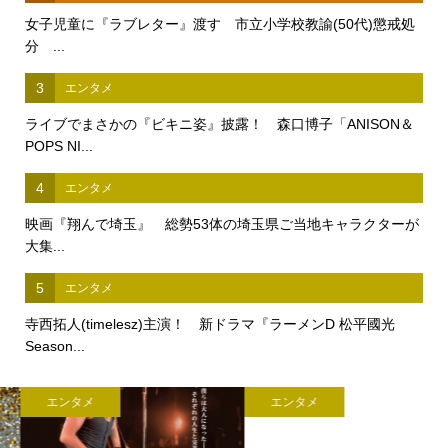
女子児童に『ラブレター』渡す 市立小学校教諭(50代)懲戒処
分 ...
3
エンタメ
ライブでまさかの『ビキニ姿』披露！ 森口博子「ANISON＆
POPS NI...
4
エンタメ
映画『翔んで埼玉』 総勢53体の埼玉県ご当地キャラクターが
大集...
5
エンタメ
寺西拓人(timelesz)主演！ 新ドラマ『ラーメンD 松平國光
Season...
エンタメ
エンタメ