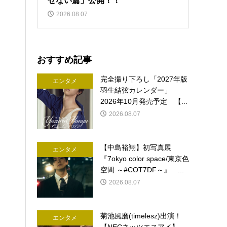
せない篇」公開！！
2026.08.07
おすすめ記事
完全撮り下ろし「2027年版
エンタメ
羽生結弦カレンダー」
2026年10月発売予定 【...
2026.08.07
【中島裕翔】初写真展
エンタメ
『7okyo color space/東京色
空間 ～#COT7DF～』 ...
2026.08.07
菊池風磨(timelesz)出演！
エンタメ