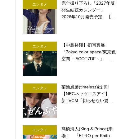
完全撮り下ろし「2027年版
エンタメ
羽生結弦カレンダー」
2026年10月発売予定 【...
【中島裕翔】初写真展
エンタメ
『7okyo color space/東京色
空間 ～#COT7DF～』 ...
菊池風磨(timelesz)出演！
エンタメ
【NECネッツエスアイ】
新TVCM「切らせない篇...
髙橋海人(King & Prince)来
エンタメ
場！ 『ETRO per Kaito