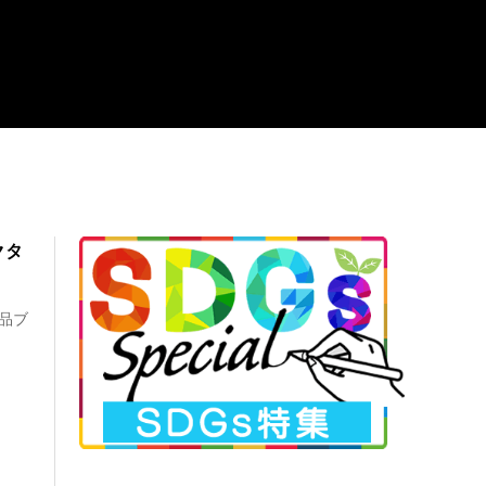
クタ
品ブ