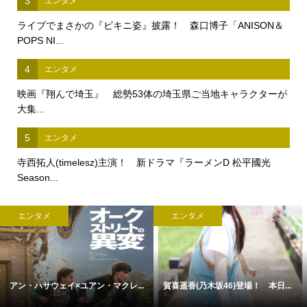
3
エンタメ
ライブでまさかの『ビキニ姿』披露！ 森口博子「ANISON＆
POPS NI...
4
エンタメ
映画『翔んで埼玉』 総勢53体の埼玉県ご当地キャラクターが
大集...
5
エンタメ
寺西拓人(timelesz)主演！ 新ドラマ『ラーメンD 松平國光
Season...
エンタメ
エンタメ
アン・ハサウェイ×ユアン・マクレ...
賀喜遥香(乃木坂46)登場！ 本日...