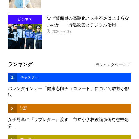
なぜ警備員の高齢化と人手不足は止まらな
ビジネス
いのか――待遇改善とデジタル活用...
2026.08.05
ランキング
ランキングページ
1
キャスター
バレンタインデー「健康志向チョコレート」について教授が解
説
2
話題
女子児童に『ラブレター』渡す 市立小学校教諭(50代)懲戒処
分 ...