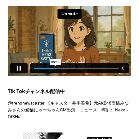
Tik Tokチャンネル配信中
@trendnewscaster
【キャスター井手美希】元AKB48高橋みな
みさんの愛猫にゃーちゃんCM出演 ニュース
#猫
♬ Neko -
DISH//