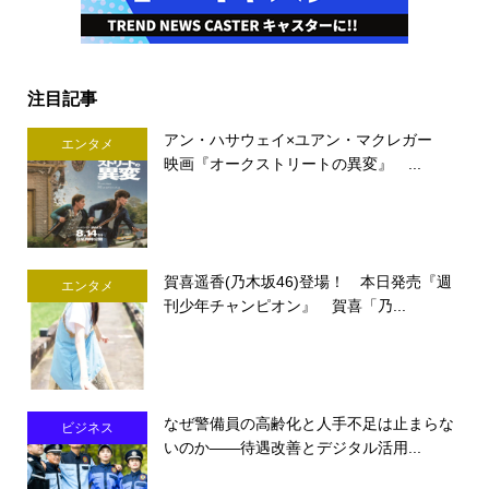
注目記事
アン・ハサウェイ×ユアン・マクレガー
エンタメ
映画『オークストリートの異変』 ...
賀喜遥香(乃木坂46)登場！ 本日発売『週
エンタメ
刊少年チャンピオン』 賀喜「乃...
なぜ警備員の高齢化と人手不足は止まらな
ビジネス
いのか――待遇改善とデジタル活用...