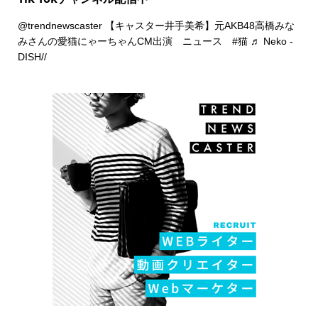
@trendnewscaster
【キャスター井手美希】元AKB48高橋みな
みさんの愛猫にゃーちゃんCM出演 ニュース
#猫
♬ Neko -
DISH//