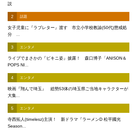
説
2
話題
女子児童に『ラブレター』渡す 市立小学校教諭(50代)懲戒処
分 ...
3
エンタメ
ライブでまさかの『ビキニ姿』披露！ 森口博子「ANISON＆
POPS NI...
4
エンタメ
映画『翔んで埼玉』 総勢53体の埼玉県ご当地キャラクターが
大集...
5
エンタメ
寺西拓人(timelesz)主演！ 新ドラマ『ラーメンD 松平國光
Season...