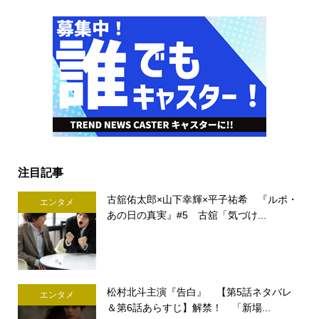
注目記事
古舘佑太郎×山下幸輝×平子祐希 『ルポ・
エンタメ
あの日の真実』#5 古舘「気づけ...
松村北斗主演『告白』 【第5話ネタバレ
エンタメ
＆第6話あらすじ】解禁！ 「新場...