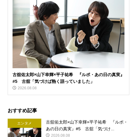
古舘佑太郎×山下幸輝×平子祐希 『ルポ・あの日の真実』
#5 古舘「気づけば熱く語っていました」
2026.08.08
おすすめ記事
古舘佑太郎×山下幸輝×平子祐希 『ルポ・
エンタメ
あの日の真実』#5 古舘「気づけ...
2026.08.08