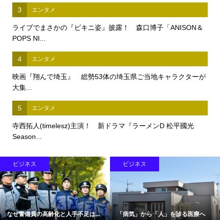
3
エンタメ
ライブでまさかの『ビキニ姿』披露！ 森口博子「ANISON＆
POPS NI...
4
エンタメ
映画『翔んで埼玉』 総勢53体の埼玉県ご当地キャラクターが
大集...
5
エンタメ
寺西拓人(timelesz)主演！ 新ドラマ『ラーメンD 松平國光
Season...
ビジネス
ビジネス
なぜ警備員の高齢化と人手不足は...
「病気」から「人」を診る医療へ