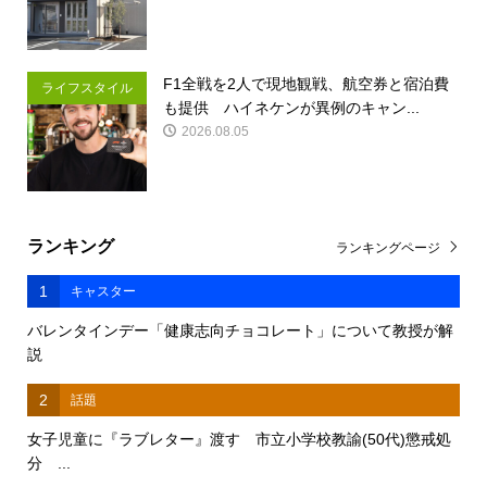
F1全戦を2人で現地観戦、航空券と宿泊費
ライフスタイル
も提供 ハイネケンが異例のキャン...
2026.08.05
ランキング
ランキングページ
1
キャスター
バレンタインデー「健康志向チョコレート」について教授が解
説
2
話題
女子児童に『ラブレター』渡す 市立小学校教諭(50代)懲戒処
分 ...