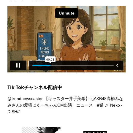
Tik Tokチャンネル配信中
@trendnewscaster
【キャスター井手美希】元AKB48高橋みな
みさんの愛猫にゃーちゃんCM出演 ニュース
#猫
♬ Neko -
DISH//