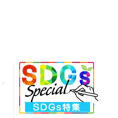
開！
）」