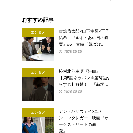
おすすめ記事
古舘佑太郎×山下幸輝×平子
エンタメ
祐希 『ルポ・あの日の真
実』#5 古舘「気づけ...
2026.08.08
松村北斗主演『告白』
エンタメ
【第5話ネタバレ＆第6話あ
らすじ】解禁！ 「新場...
2026.08.08
アン・ハサウェイ×ユア
エンタメ
ン・マクレガー 映画『オ
ークストリートの異
変』 ...