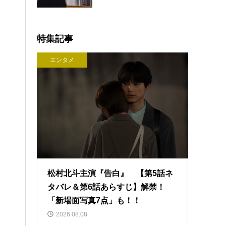
特集記事
エンタメ
松村北斗主演『告白』 【第5話ネ
タバレ＆第6話あらすじ】解禁！
「新場面写真7点」も！！
2026.08.08