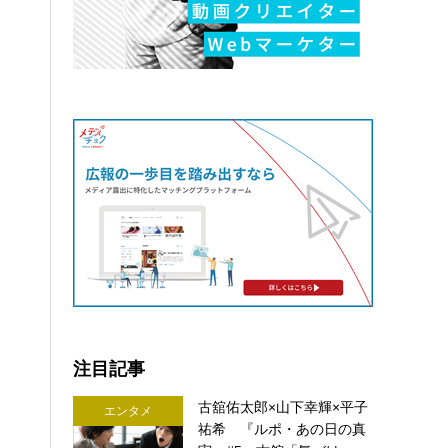
注目記事
古舘佑太郎×山下幸輝×平子
エンタメ
祐希 『ルポ・あの日の真