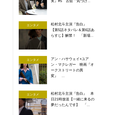
実』#5 古舘「気づけ...
松村北斗主演『告白』
エンタメ
【第5話ネタバレ＆第6話あ
らすじ】解禁！ 「新場...
アン・ハサウェイ×ユア
エンタメ
ン・マクレガー 映画『オ
ークストリートの異
変』 ...
松村北斗主演『告白』 本
エンタメ
日21時放送【一緒に来るの
夢だったんです】 「...