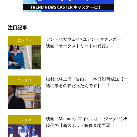
注目記事
アン・ハサウェイ×ユアン・マクレガー
エンタメ
映画『オークストリートの異変』 ...
松村北斗主演『告白』 本日21時放送【一
エンタメ
緒に来るの夢だったんです】 「...
映画『Michael／マイケル』 ジャクソン5
エンタメ
時代の【新スポット映像＆場面写...