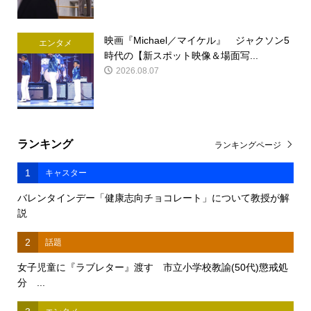
映画『Michael／マイケル』 ジャクソン5
エンタメ
時代の【新スポット映像＆場面写...
2026.08.07
ランキング
ランキングページ
1
キャスター
バレンタインデー「健康志向チョコレート」について教授が解
説
2
話題
女子児童に『ラブレター』渡す 市立小学校教諭(50代)懲戒処
分 ...