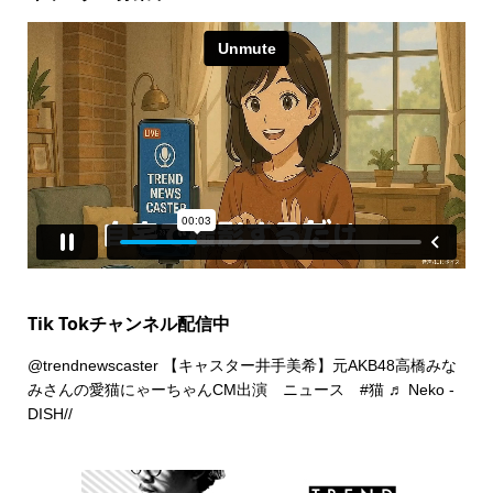
Tik Tokチャンネル配信中
@trendnewscaster
【キャスター井手美希】元AKB48高橋みな
みさんの愛猫にゃーちゃんCM出演 ニュース
#猫
♬ Neko -
DISH//