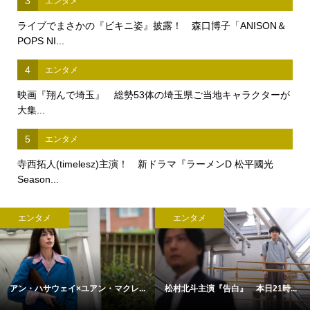
3
エンタメ
ライブでまさかの『ビキニ姿』披露！ 森口博子「ANISON＆
POPS NI...
4
エンタメ
映画『翔んで埼玉』 総勢53体の埼玉県ご当地キャラクターが
大集...
5
エンタメ
寺西拓人(timelesz)主演！ 新ドラマ『ラーメンD 松平國光
Season...
エンタメ
エンタメ
アン・ハサウェイ×ユアン・マクレ...
松村北斗主演『告白』 本日21時...