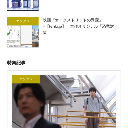
映画『オークストリートの異変』
エンタメ
×【tenki.jp】 本作オリジナル「恐竜対
策...
特集記事
エンタメ