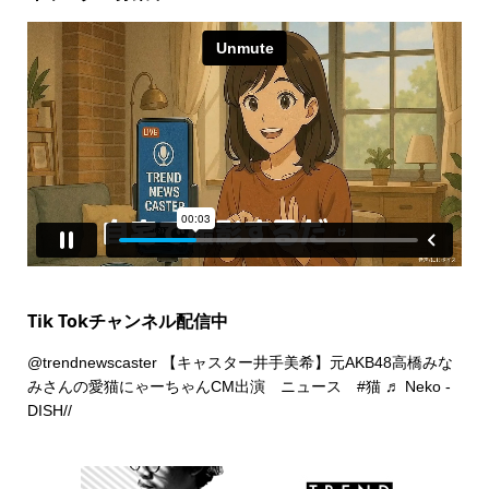
Tik Tokチャンネル配信中
@trendnewscaster
【キャスター井手美希】元AKB48高橋みな
みさんの愛猫にゃーちゃんCM出演 ニュース
#猫
♬ Neko -
DISH//