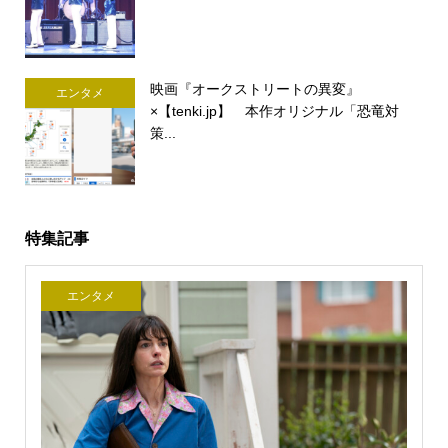
映画『オークストリートの異変』
エンタメ
×【tenki.jp】 本作オリジナル「恐竜対
策...
特集記事
エンタメ