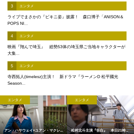
3
エンタメ
ライブでまさかの『ビキニ姿』披露！ 森口博子「ANISON＆
POPS NI...
4
エンタメ
映画『翔んで埼玉』 総勢53体の埼玉県ご当地キャラクターが
大集...
5
エンタメ
寺西拓人(timelesz)主演！ 新ドラマ『ラーメンD 松平國光
Season...
エンタメ
エンタメ
アン・ハサウェイ×ユアン・マクレ...
松村北斗主演『告白』 本日21時...