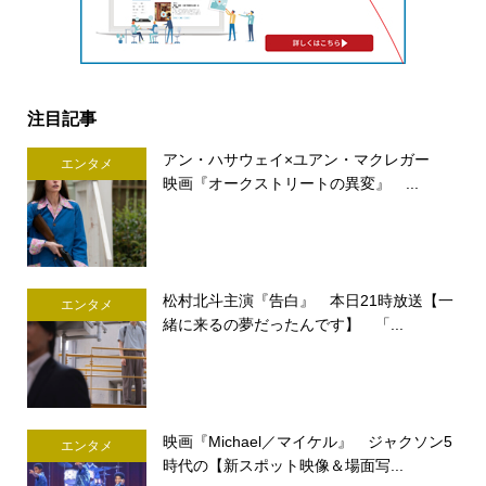
注目記事
アン・ハサウェイ×ユアン・マクレガー
エンタメ
映画『オークストリートの異変』 ...
松村北斗主演『告白』 本日21時放送【一
エンタメ
緒に来るの夢だったんです】 「...
映画『Michael／マイケル』 ジャクソン5
エンタメ
時代の【新スポット映像＆場面写...