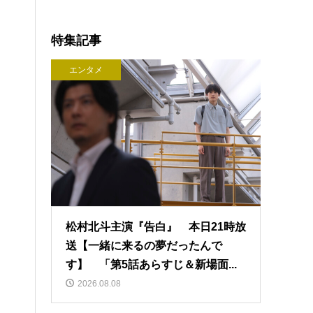
特集記事
エンタメ
松村北斗主演『告白』 本日21時放
送【一緒に来るの夢だったんで
す】 「第5話あらすじ＆新場面...
2026.08.08