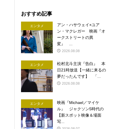
おすすめ記事
アン・ハサウェイ×ユア
エンタメ
ン・マクレガー 映画『オ
ークストリートの異
変』 ...
2026.08.08
松村北斗主演『告白』 本
エンタメ
日21時放送【一緒に来るの
夢だったんです】 「...
2026.08.08
映画『Michael／マイケ
エンタメ
ル』 ジャクソン5時代の
【新スポット映像＆場面
写...
2026.08.07