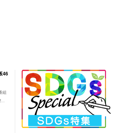
46
番組
..