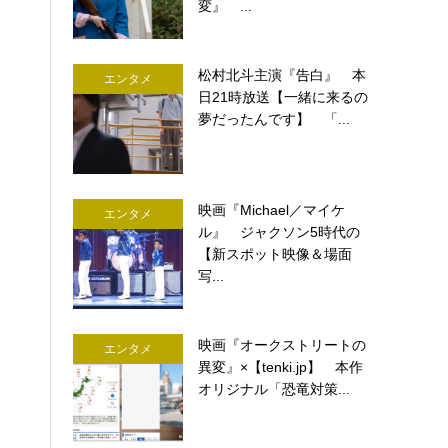
変』 ...
松村北斗主演『告白』 本
エンタメ
日21時放送【一緒に来るの
夢だったんです】 「...
映画『Michael／マイケ
エンタメ
ル』 ジャクソン5時代の
【新スポット映像＆場面
写...
映画『オークストリートの
エンタメ
異変』×【tenki.jp】 本作
オリジナル「恐竜対策...