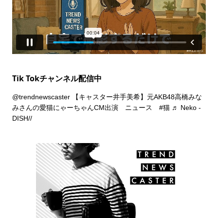
Tik Tokチャンネル配信中
@trendnewscaster
【キャスター井手美希】元AKB48高橋みな
みさんの愛猫にゃーちゃんCM出演 ニュース
#猫
♬ Neko -
DISH//