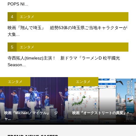
POPS NI...
4
エンタメ
映画『翔んで埼玉』 総勢53体の埼玉県ご当地キャラクターが
大集...
5
エンタメ
寺西拓人(timelesz)主演！ 新ドラマ『ラーメンD 松平國光
Season...
エンタメ
エンタメ
映画『オークストリートの異変』×...
完全撮り下ろし「2027年版 羽生結...