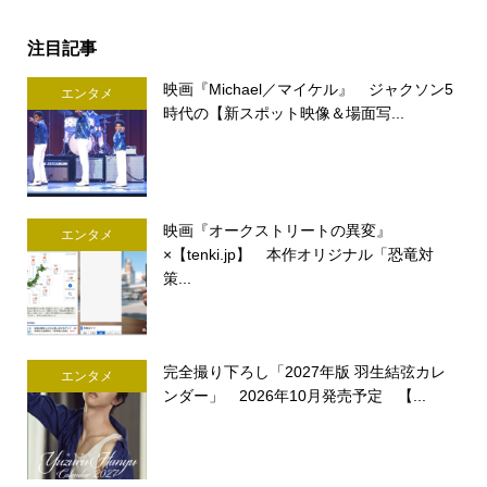
注目記事
映画『Michael／マイケル』 ジャクソン5
エンタメ
時代の【新スポット映像＆場面写...
映画『オークストリートの異変』
エンタメ
×【tenki.jp】 本作オリジナル「恐竜対
策...
完全撮り下ろし「2027年版 羽生結弦カレ
エンタメ
ンダー」 2026年10月発売予定 【...