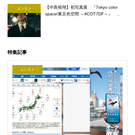
【中島裕翔】初写真展 『7okyo color
エンタメ
space/東京色空間 ～#COT7DF～』 ...
特集記事
エンタメ