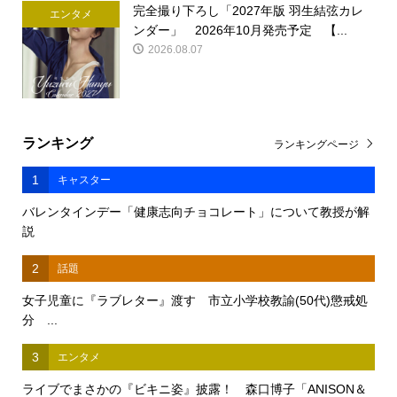
完全撮り下ろし「2027年版 羽生結弦カレ
エンタメ
ンダー」 2026年10月発売予定 【...
2026.08.07
ランキング
ランキングページ
1
キャスター
バレンタインデー「健康志向チョコレート」について教授が解
説
2
話題
女子児童に『ラブレター』渡す 市立小学校教諭(50代)懲戒処
分 ...
3
エンタメ
ライブでまさかの『ビキニ姿』披露！ 森口博子「ANISON＆