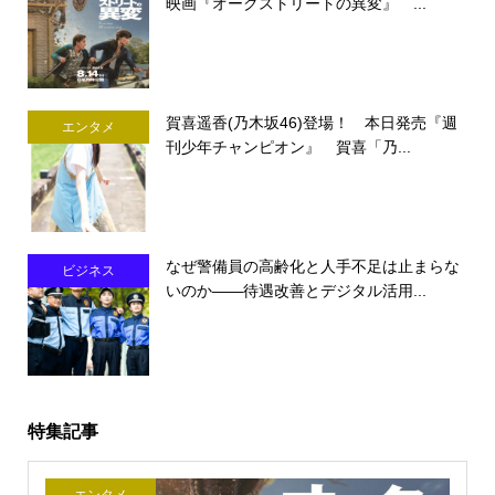
映画『オークストリートの異変』 ...
賀喜遥香(乃木坂46)登場！ 本日発売『週
エンタメ
刊少年チャンピオン』 賀喜「乃...
なぜ警備員の高齢化と人手不足は止まらな
ビジネス
いのか――待遇改善とデジタル活用...
特集記事