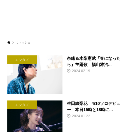
ウィッシュ
奈緒＆木梨憲武『春になった
エンタメ
ら』主題歌 福山雅治...
2024.02.19
生田絵梨花 4/10ソロデビュ
エンタメ
ー 本日15時と18時に...
2024.01.22