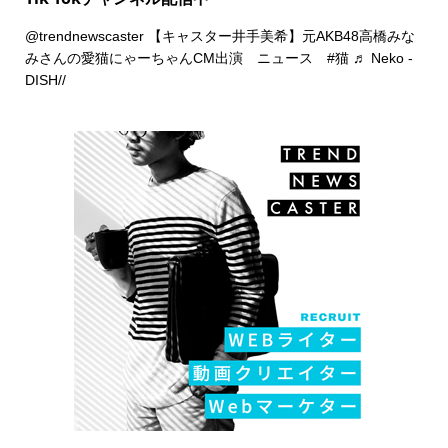
@trendnewscaster
【キャスター井手美希】元AKB48高橋みな
みさんの愛猫にゃーちゃんCM出演 ニュース
#猫
♬ Neko -
DISH//