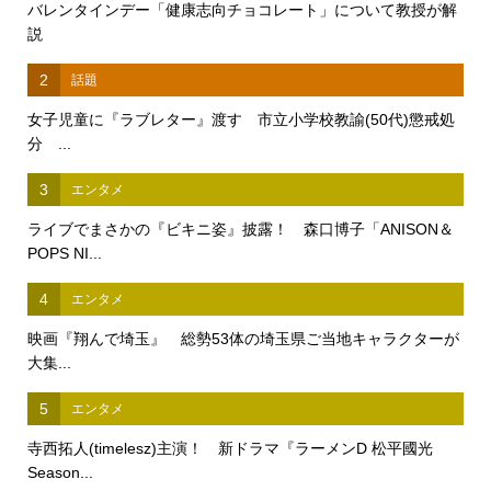
バレンタインデー「健康志向チョコレート」について教授が解
説
2
話題
女子児童に『ラブレター』渡す 市立小学校教諭(50代)懲戒処
分 ...
3
エンタメ
ライブでまさかの『ビキニ姿』披露！ 森口博子「ANISON＆
POPS NI...
4
エンタメ
映画『翔んで埼玉』 総勢53体の埼玉県ご当地キャラクターが
大集...
5
エンタメ
寺西拓人(timelesz)主演！ 新ドラマ『ラーメンD 松平國光
Season...