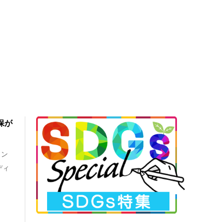
保が
イン
ディ