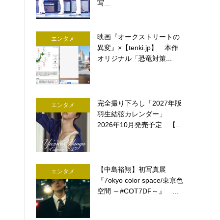
写...
映画『オークストリートの
エンタメ
異変』×【tenki.jp】 本作
オリジナル「恐竜対策...
完全撮り下ろし「2027年版
エンタメ
羽生結弦カレンダー」
2026年10月発売予定 【...
【中島裕翔】初写真展
エンタメ
『7okyo color space/東京色
空間 ～#COT7DF～』 ...