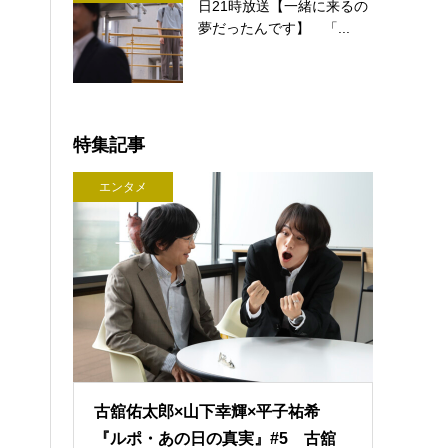
日21時放送【一緒に来るの
夢だったんです】 「...
特集記事
エンタメ
古舘佑太郎×山下幸輝×平子祐希
『ルポ・あの日の真実』#5 古舘