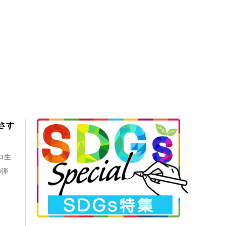
さす
ロ生
3弾