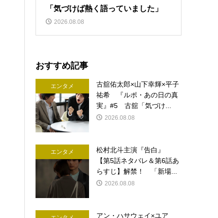
「気づけば熱く語っていました」
2026.08.08
おすすめ記事
古舘佑太郎×山下幸輝×平子
エンタメ
祐希 『ルポ・あの日の真
実』#5 古舘「気づけ...
2026.08.08
松村北斗主演『告白』
エンタメ
【第5話ネタバレ＆第6話あ
らすじ】解禁！ 「新場...
2026.08.08
アン・ハサウェイ×ユア
エンタメ