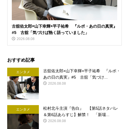
古舘佑太郎×山下幸輝×平子祐希 『ルポ・あの日の真実』
#5 古舘「気づけば熱く語っていました」
2026.08.08
おすすめ記事
古舘佑太郎×山下幸輝×平子祐希 『ルポ・
エンタメ
あの日の真実』#5 古舘「気づけ...
2026.08.08
松村北斗主演『告白』 【第5話ネタバレ
エンタメ
＆第6話あらすじ】解禁！ 「新場...
2026.08.08