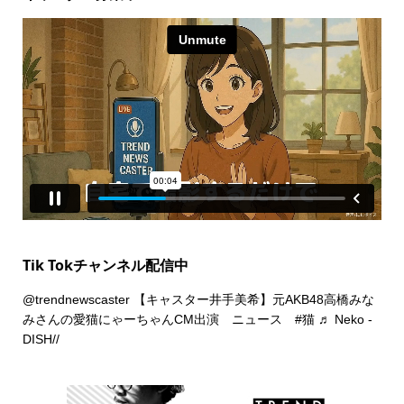
Tik Tokチャンネル配信中
@trendnewscaster
【キャスター井手美希】元AKB48高橋みな
みさんの愛猫にゃーちゃんCM出演 ニュース
#猫
♬ Neko -
DISH//