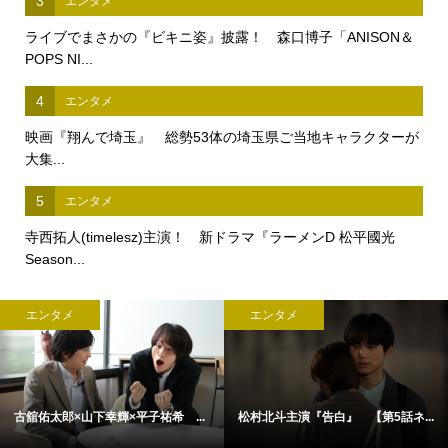
3
エンタメ
ライブでまさかの『ビキニ姿』披露！ 森口博子「ANISON＆
POPS NI...
4
エンタメ
映画『翔んで埼玉』 総勢53体の埼玉県ご当地キャラクターが
大集...
5
エンタメ
寺西拓人(timelesz)主演！ 新ドラマ『ラーメンD 松平國光
Season...
エンタメ
エンタメ
古舘佑太郎×山下幸輝×平子祐希 ...
松村北斗主演『告白』 【第5話ネ...