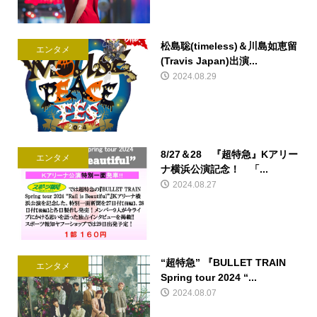
松島聡(timeless)＆川島如恵留
エンタメ
(Travis Japan)出演...
2024.08.29
8/27＆28 『超特急』Kアリー
エンタメ
ナ横浜公演記念！ 「...
2024.08.27
“超特急” 『BULLET TRAIN
エンタメ
Spring tour 2024 “...
2024.08.07