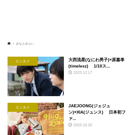
みなとみらい
大西流星(なにわ男子)×原嘉孝
エンタメ
(timelesz) 1/10ス...
2025.12.17
JAEJOONG(ジェジュ
エンタメ
ン)×XIA(ジュンス) 日本初フ
ァ...
2025.10.20