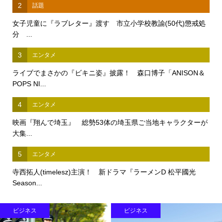
2
話題
女子児童に『ラブレター』渡す 市立小学校教諭(50代)懲戒処
分 ...
3
エンタメ
ライブでまさかの『ビキニ姿』披露！ 森口博子「ANISON＆
POPS NI...
4
エンタメ
映画『翔んで埼玉』 総勢53体の埼玉県ご当地キャラクターが
大集...
5
エンタメ
寺西拓人(timelesz)主演！ 新ドラマ『ラーメンD 松平國光
Season...
ビジネス
ライフスタイル