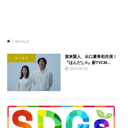
ほんだし®
賀来賢人、出口夏希初共演！
エンタメ
『ほんだし®』新TVCM...
2023.09.19