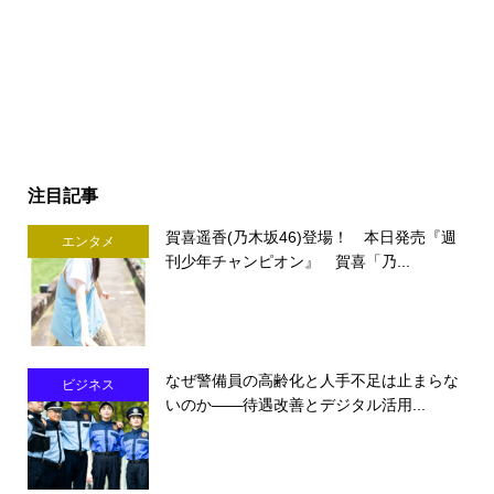
注目記事
賀喜遥香(乃木坂46)登場！ 本日発売『週
エンタメ
刊少年チャンピオン』 賀喜「乃...
なぜ警備員の高齢化と人手不足は止まらな
ビジネス
いのか――待遇改善とデジタル活用...