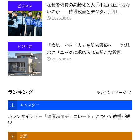
なぜ警備員の高齢化と人手不足は止まらな
ビジネス
いのか――待遇改善とデジタル活用...
2026.08.05
「病気」から「人」を診る医療へ――地域
ビジネス
のクリニックに求められる新たな役割
2026.08.05
ランキング
ランキングページ
1
キャスター
バレンタインデー「健康志向チョコレート」について教授が解
説
2
話題