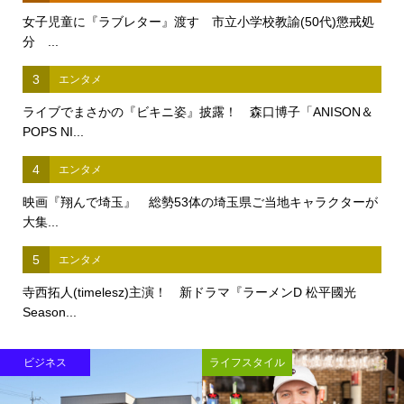
女子児童に『ラブレター』渡す 市立小学校教諭(50代)懲戒処
分 ...
3
エンタメ
ライブでまさかの『ビキニ姿』披露！ 森口博子「ANISON＆
POPS NI...
4
エンタメ
映画『翔んで埼玉』 総勢53体の埼玉県ご当地キャラクターが
大集...
5
エンタメ
寺西拓人(timelesz)主演！ 新ドラマ『ラーメンD 松平國光
Season...
ビジネス
ライフスタイル